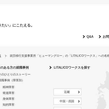
きたい」にこたえる。
Q&A
お問
報
就労移行支援事業所「ヒューマングロー」の「LITALICOワークス」への
害のある方の就職事例
LITALICOワークスを探す
そのひとりのストーリー
就職事例（障害別）
精神障害
近畿
発達障害
身体障害
中国・四国
知的障害