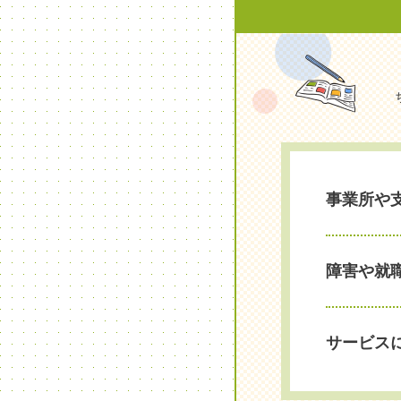
事業所や
障害や就
サービス