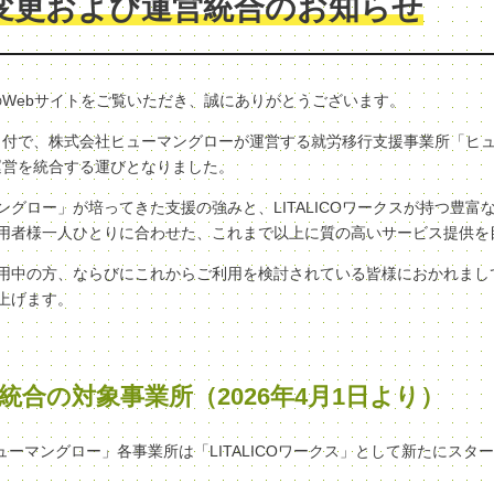
変更および運営統合のお知らせ
クスのWebサイトをご覧いただき、誠にありがとうございます。
（水）付で、株式会社ヒューマングローが運営する就労移行支援事業所「ヒ
へ、運営を統合する運びとなりました。
グロー」が培ってきた支援の強みと、LITALICOワークスが持つ豊富
用者様一人ひとりに合わせた、これまで以上に質の高いサービス提供を
用中の方、ならびにこれからご利用を検討されている皆様におかれまし
上げます。
統合の対象事業所（2026年4月1日より）
ヒューマングロー」各事業所は「LITALICOワークス」として新たにスタ