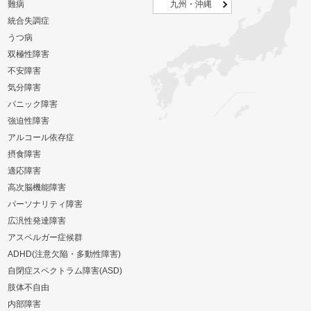
難病
九州・沖縄
統合失調症
うつ病
双極性障害
不安障害
気分障害
パニック障害
強迫性障害
アルコール依存症
摂食障害
適応障害
高次脳機能障害
パーソナリティ障害
広汎性発達障害
アスペルガー症候群
ADHD(注意欠陥・多動性障害)
自閉症スペクトラム障害(ASD)
肢体不自由
内部障害