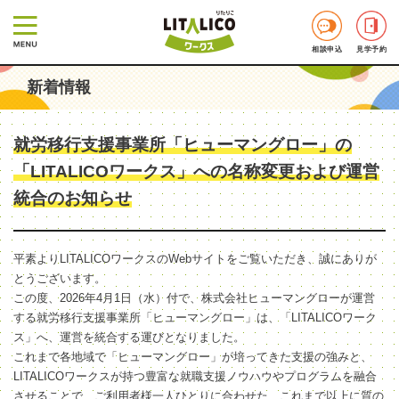
相談申込
見学予約
新着情報
就労移行支援事業所「ヒューマングロー」の
「LITALICOワークス」への名称変更および運営
統合のお知らせ
平素よりLITALICOワークスのWebサイトをご覧いただき、誠にありが
とうございます。
この度、2026年4月1日（水）付で、株式会社ヒューマングローが運営
する就労移行支援事業所「ヒューマングロー」は、「LITALICOワーク
ス」へ、運営を統合する運びとなりました。
これまで各地域で「ヒューマングロー」が培ってきた支援の強みと、
LITALICOワークスが持つ豊富な就職支援ノウハウやプログラムを融合
させることで、ご利用者様一人ひとりに合わせた、これまで以上に質の