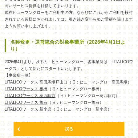
高いサービス提供を目指してまいります。
現在ヒューマングローをご利用中の方、ならびにこれからご利用を検討
されている皆様におかれましては、引き続き変わらぬご愛顧を賜ります
ようお願い申し上げます。
名称変更・運営統合の対象事業所（2026年4月1日よ
り）
2026年4月より、以下の「ヒューマングロー」各事業所は「LITALICOワ
ークス」として新たにスタートいたします。
【事業所一覧】
LITALICOワークス 高田馬場戸山口
（旧：ヒューマングロー高田馬場）
LITALICOワークス 板橋
（旧：ヒューマングロー板橋）
LITALICOワークス 葛西駅前
（旧：ヒューマングロー葛西駅前）
LITALICOワークス 亀有
（旧：ヒューマングロー亀有）
LITALICOワークス 新小岩
（旧：ヒューマングロー新小岩）
戻る