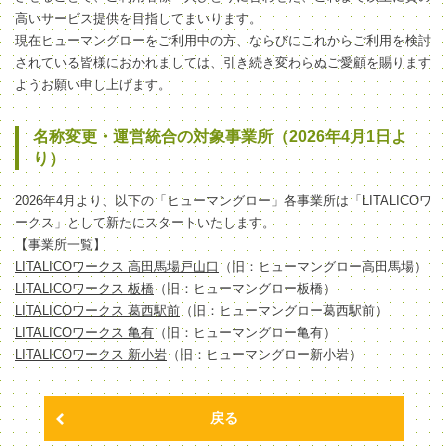
高いサービス提供を目指してまいります。
現在ヒューマングローをご利用中の方、ならびにこれからご利用を検討
されている皆様におかれましては、引き続き変わらぬご愛顧を賜ります
ようお願い申し上げます。
名称変更・運営統合の対象事業所（2026年4月1日よ
り）
2026年4月より、以下の「ヒューマングロー」各事業所は「LITALICOワ
ークス」として新たにスタートいたします。
【事業所一覧】
LITALICOワークス 高田馬場戸山口
（旧：ヒューマングロー高田馬場）
LITALICOワークス 板橋
（旧：ヒューマングロー板橋）
LITALICOワークス 葛西駅前
（旧：ヒューマングロー葛西駅前）
LITALICOワークス 亀有
（旧：ヒューマングロー亀有）
LITALICOワークス 新小岩
（旧：ヒューマングロー新小岩）
戻る