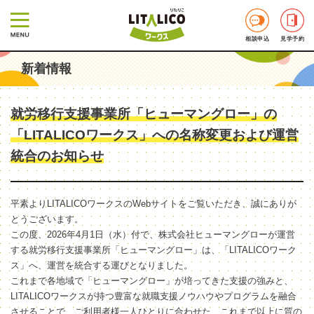
相談申込
見学予約
新着情報
就労移行支援事業所「ヒューマングロー」の
「LITALICOワークス」への名称変更および運営
統合のお知らせ
平素よりLITALICOワークスのWebサイトをご覧いただき、誠にありが
とうございます。
この度、2026年4月1日（水）付で、株式会社ヒューマングローが運営
する就労移行支援事業所「ヒューマングロー」は、「LITALICOワーク
ス」へ、運営を統合する運びとなりました。
これまで各地域で「ヒューマングロー」が培ってきた支援の強みと、
LITALICOワークスが持つ豊富な就職支援ノウハウやプログラムを融合
させることで、ご利用者様一人ひとりに合わせた、これまで以上に質の