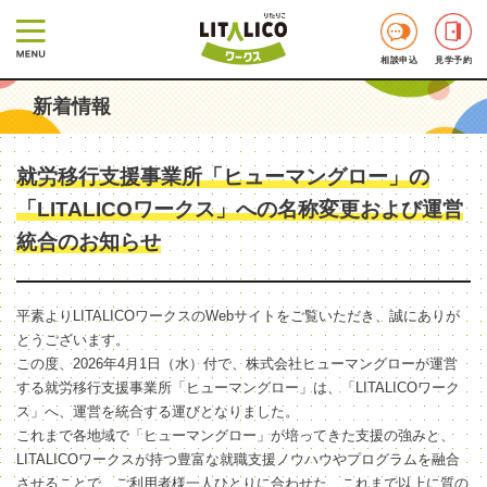
相談申込
見学予約
新着情報
就労移行支援事業所「ヒューマングロー」の
「LITALICOワークス」への名称変更および運営
統合のお知らせ
平素よりLITALICOワークスのWebサイトをご覧いただき、誠にありが
とうございます。
この度、2026年4月1日（水）付で、株式会社ヒューマングローが運営
する就労移行支援事業所「ヒューマングロー」は、「LITALICOワーク
ス」へ、運営を統合する運びとなりました。
これまで各地域で「ヒューマングロー」が培ってきた支援の強みと、
LITALICOワークスが持つ豊富な就職支援ノウハウやプログラムを融合
させることで、ご利用者様一人ひとりに合わせた、これまで以上に質の