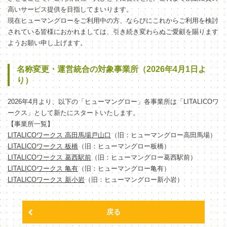
高いサービス提供を目指してまいります。
現在ヒューマングローをご利用中の方、ならびにこれからご利用を検討
されている皆様におかれましては、引き続き変わらぬご愛顧を賜ります
ようお願い申し上げます。
名称変更・運営統合の対象事業所（2026年4月1日よ
り）
2026年4月より、以下の「ヒューマングロー」各事業所は「LITALICOワ
ークス」として新たにスタートいたします。
【事業所一覧】
LITALICOワークス 高田馬場戸山口
（旧：ヒューマングロー高田馬場）
LITALICOワークス 板橋
（旧：ヒューマングロー板橋）
LITALICOワークス 葛西駅前
（旧：ヒューマングロー葛西駅前）
LITALICOワークス 亀有
（旧：ヒューマングロー亀有）
LITALICOワークス 新小岩
（旧：ヒューマングロー新小岩）
戻る