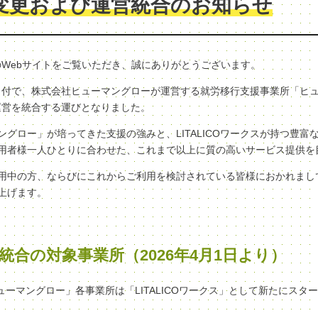
変更および運営統合のお知らせ
クスのWebサイトをご覧いただき、誠にありがとうございます。
（水）付で、株式会社ヒューマングローが運営する就労移行支援事業所「ヒ
へ、運営を統合する運びとなりました。
グロー」が培ってきた支援の強みと、LITALICOワークスが持つ豊富
用者様一人ひとりに合わせた、これまで以上に質の高いサービス提供を
用中の方、ならびにこれからご利用を検討されている皆様におかれまし
上げます。
統合の対象事業所（2026年4月1日より）
ヒューマングロー」各事業所は「LITALICOワークス」として新たにスタ