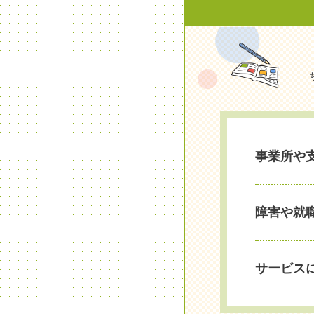
事業所や
障害や就
サービス