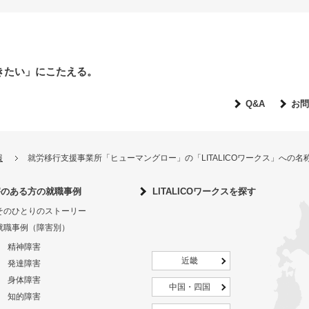
きたい」にこたえる。
Q&A
お問
報
就労移行支援事業所「ヒューマングロー」の「LITALICOワークス」への
害のある方の就職事例
LITALICOワークスを探す
そのひとりのストーリー
就職事例（障害別）
精神障害
近畿
発達障害
身体障害
中国・四国
知的障害