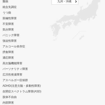
難病
九州・沖縄
統合失調症
うつ病
双極性障害
不安障害
気分障害
パニック障害
強迫性障害
アルコール依存症
摂食障害
適応障害
高次脳機能障害
パーソナリティ障害
広汎性発達障害
アスペルガー症候群
ADHD(注意欠陥・多動性障害)
自閉症スペクトラム障害(ASD)
肢体不自由
内部障害