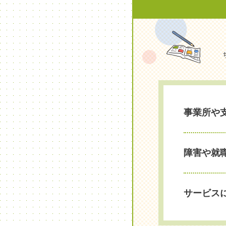
事業所や
障害や就
サービス