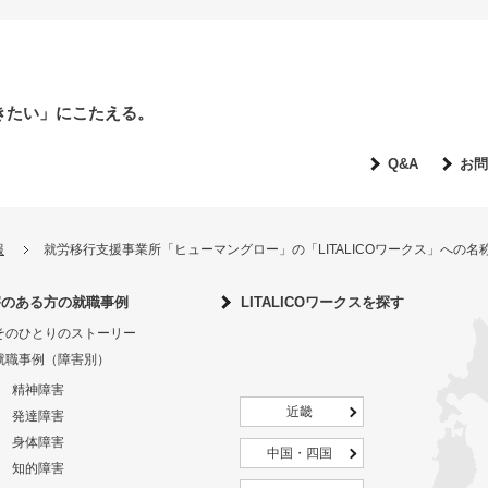
きたい」にこたえる。
Q&A
お問
報
就労移行支援事業所「ヒューマングロー」の「LITALICOワークス」への
害のある方の就職事例
LITALICOワークスを探す
そのひとりのストーリー
就職事例（障害別）
精神障害
近畿
発達障害
身体障害
中国・四国
知的障害