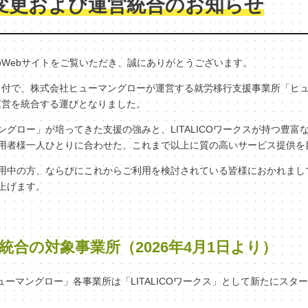
変更および運営統合のお知らせ
クスのWebサイトをご覧いただき、誠にありがとうございます。
（水）付で、株式会社ヒューマングローが運営する就労移行支援事業所「ヒ
へ、運営を統合する運びとなりました。
グロー」が培ってきた支援の強みと、LITALICOワークスが持つ豊富
用者様一人ひとりに合わせた、これまで以上に質の高いサービス提供を
用中の方、ならびにこれからご利用を検討されている皆様におかれまし
上げます。
統合の対象事業所（2026年4月1日より）
ヒューマングロー」各事業所は「LITALICOワークス」として新たにスタ