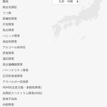
難病
九州・沖縄
統合失調症
うつ病
双極性障害
不安障害
気分障害
パニック障害
強迫性障害
アルコール依存症
摂食障害
適応障害
高次脳機能障害
パーソナリティ障害
広汎性発達障害
アスペルガー症候群
ADHD(注意欠陥・多動性障害)
自閉症スペクトラム障害(ASD)
肢体不自由
内部障害