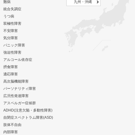
難病
九州・沖縄
統合失調症
うつ病
双極性障害
不安障害
気分障害
パニック障害
強迫性障害
アルコール依存症
摂食障害
適応障害
高次脳機能障害
パーソナリティ障害
広汎性発達障害
アスペルガー症候群
ADHD(注意欠陥・多動性障害)
自閉症スペクトラム障害(ASD)
肢体不自由
内部障害