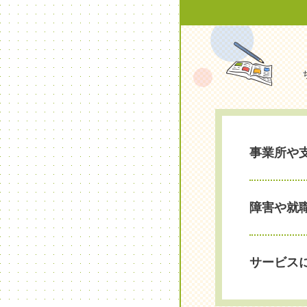
事業所や
障害や就
サービス