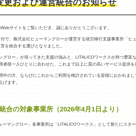
変更および運営統合のお知らせ
クスのWebサイトをご覧いただき、誠にありがとうございます。
（水）付で、株式会社ヒューマングローが運営する就労移行支援事業所「ヒ
へ、運営を統合する運びとなりました。
グロー」が培ってきた支援の強みと、LITALICOワークスが持つ豊富
用者様一人ひとりに合わせた、これまで以上に質の高いサービス提供を
用中の方、ならびにこれからご利用を検討されている皆様におかれまし
上げます。
統合の対象事業所（2026年4月1日より）
ヒューマングロー」各事業所は「LITALICOワークス」として新たにスタ