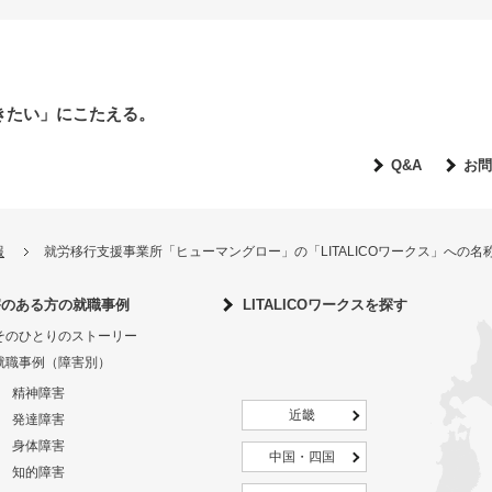
きたい」にこたえる。
Q&A
お問
報
就労移行支援事業所「ヒューマングロー」の「LITALICOワークス」への
害のある方の就職事例
LITALICOワークスを探す
そのひとりのストーリー
就職事例（障害別）
精神障害
近畿
発達障害
身体障害
中国・四国
知的障害