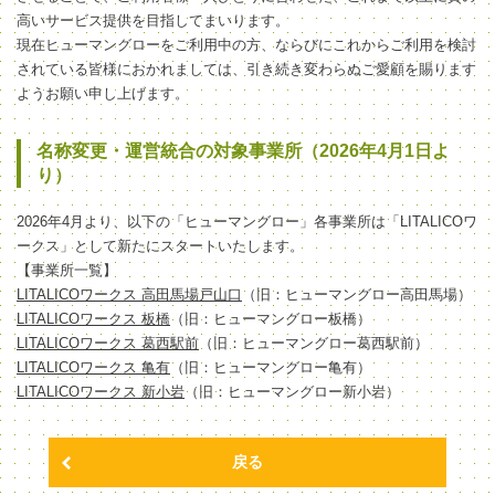
高いサービス提供を目指してまいります。
現在ヒューマングローをご利用中の方、ならびにこれからご利用を検討
されている皆様におかれましては、引き続き変わらぬご愛顧を賜ります
ようお願い申し上げます。
名称変更・運営統合の対象事業所（2026年4月1日よ
り）
2026年4月より、以下の「ヒューマングロー」各事業所は「LITALICOワ
ークス」として新たにスタートいたします。
【事業所一覧】
LITALICOワークス 高田馬場戸山口
（旧：ヒューマングロー高田馬場）
LITALICOワークス 板橋
（旧：ヒューマングロー板橋）
LITALICOワークス 葛西駅前
（旧：ヒューマングロー葛西駅前）
LITALICOワークス 亀有
（旧：ヒューマングロー亀有）
LITALICOワークス 新小岩
（旧：ヒューマングロー新小岩）
戻る