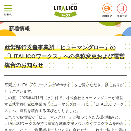
相談申込
見学予約
新着情報
就労移行支援事業所「ヒューマングロー」の
「LITALICOワークス」への名称変更および運営
統合のお知らせ
平素よりLITALICOワークスのWebサイトをご覧いただき、誠にありが
とうございます。
この度、2026年4月1日（水）付で、株式会社ヒューマングローが運営
する就労移行支援事業所「ヒューマングロー」は、「LITALICOワーク
ス」へ、運営を統合する運びとなりました。
これまで各地域で「ヒューマングロー」が培ってきた支援の強みと、
LITALICOワークスが持つ豊富な就職支援ノウハウやプログラムを融合
させることで、ご利用者様一人ひとりに合わせた、これまで以上に質の