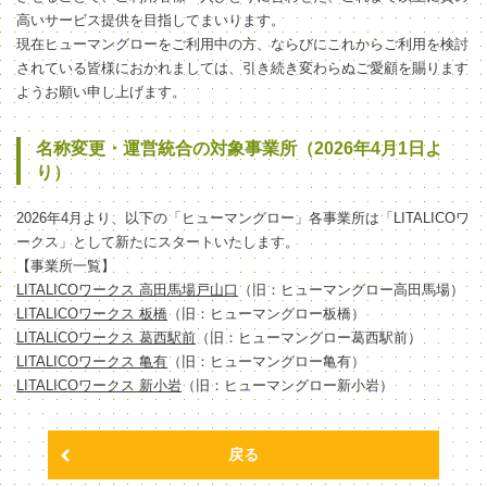
高いサービス提供を目指してまいります。
現在ヒューマングローをご利用中の方、ならびにこれからご利用を検討
されている皆様におかれましては、引き続き変わらぬご愛顧を賜ります
ようお願い申し上げます。
名称変更・運営統合の対象事業所（2026年4月1日よ
り）
2026年4月より、以下の「ヒューマングロー」各事業所は「LITALICOワ
ークス」として新たにスタートいたします。
【事業所一覧】
LITALICOワークス 高田馬場戸山口
（旧：ヒューマングロー高田馬場）
LITALICOワークス 板橋
（旧：ヒューマングロー板橋）
LITALICOワークス 葛西駅前
（旧：ヒューマングロー葛西駅前）
LITALICOワークス 亀有
（旧：ヒューマングロー亀有）
LITALICOワークス 新小岩
（旧：ヒューマングロー新小岩）
戻る