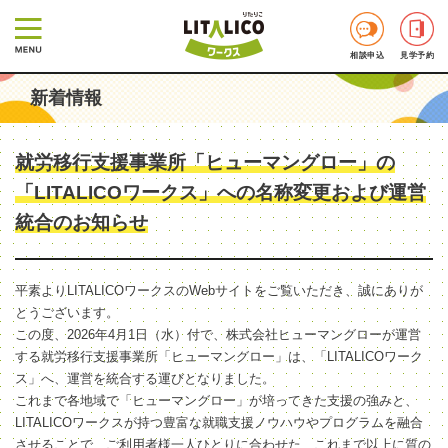
相談申込
見学予約
新着情報
就労移行支援事業所「ヒューマングロー」の
「LITALICOワークス」への名称変更および運営
統合のお知らせ
平素よりLITALICOワークスのWebサイトをご覧いただき、誠にありが
とうございます。
この度、2026年4月1日（水）付で、株式会社ヒューマングローが運営
する就労移行支援事業所「ヒューマングロー」は、「LITALICOワーク
ス」へ、運営を統合する運びとなりました。
これまで各地域で「ヒューマングロー」が培ってきた支援の強みと、
LITALICOワークスが持つ豊富な就職支援ノウハウやプログラムを融合
させることで、ご利用者様一人ひとりに合わせた、これまで以上に質の