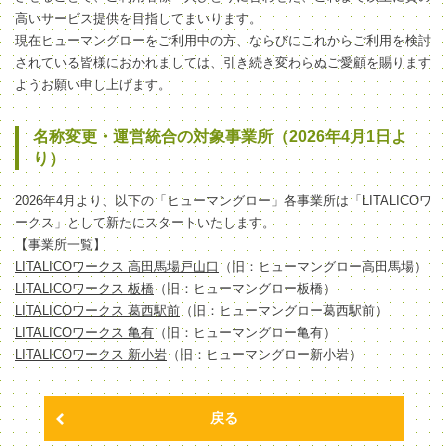
高いサービス提供を目指してまいります。
現在ヒューマングローをご利用中の方、ならびにこれからご利用を検討
されている皆様におかれましては、引き続き変わらぬご愛顧を賜ります
ようお願い申し上げます。
名称変更・運営統合の対象事業所（2026年4月1日よ
り）
2026年4月より、以下の「ヒューマングロー」各事業所は「LITALICOワ
ークス」として新たにスタートいたします。
【事業所一覧】
LITALICOワークス 高田馬場戸山口
（旧：ヒューマングロー高田馬場）
LITALICOワークス 板橋
（旧：ヒューマングロー板橋）
LITALICOワークス 葛西駅前
（旧：ヒューマングロー葛西駅前）
LITALICOワークス 亀有
（旧：ヒューマングロー亀有）
LITALICOワークス 新小岩
（旧：ヒューマングロー新小岩）
戻る