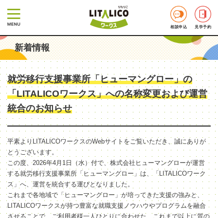
相談申込
見学予約
新着情報
就労移行支援事業所「ヒューマングロー」の
「LITALICOワークス」への名称変更および運営
統合のお知らせ
平素よりLITALICOワークスのWebサイトをご覧いただき、誠にありが
とうございます。
この度、2026年4月1日（水）付で、株式会社ヒューマングローが運営
する就労移行支援事業所「ヒューマングロー」は、「LITALICOワーク
ス」へ、運営を統合する運びとなりました。
これまで各地域で「ヒューマングロー」が培ってきた支援の強みと、
LITALICOワークスが持つ豊富な就職支援ノウハウやプログラムを融合
させることで、ご利用者様一人ひとりに合わせた、これまで以上に質の