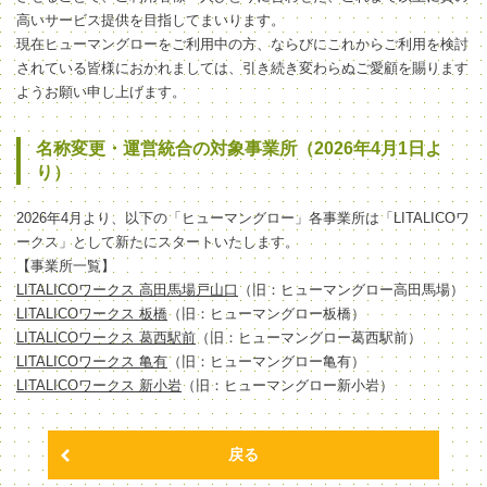
高いサービス提供を目指してまいります。
現在ヒューマングローをご利用中の方、ならびにこれからご利用を検討
されている皆様におかれましては、引き続き変わらぬご愛顧を賜ります
ようお願い申し上げます。
名称変更・運営統合の対象事業所（2026年4月1日よ
り）
2026年4月より、以下の「ヒューマングロー」各事業所は「LITALICOワ
ークス」として新たにスタートいたします。
【事業所一覧】
LITALICOワークス 高田馬場戸山口
（旧：ヒューマングロー高田馬場）
LITALICOワークス 板橋
（旧：ヒューマングロー板橋）
LITALICOワークス 葛西駅前
（旧：ヒューマングロー葛西駅前）
LITALICOワークス 亀有
（旧：ヒューマングロー亀有）
LITALICOワークス 新小岩
（旧：ヒューマングロー新小岩）
戻る