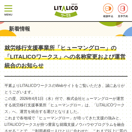
相談申込
見学予約
新着情報
就労移行支援事業所「ヒューマングロー」の
「LITALICOワークス」への名称変更および運営
統合のお知らせ
平素よりLITALICOワークスのWebサイトをご覧いただき、誠にありが
とうございます。
この度、2026年4月1日（水）付で、株式会社ヒューマングローが運営
する就労移行支援事業所「ヒューマングロー」は、「LITALICOワーク
ス」へ、運営を統合する運びとなりました。
これまで各地域で「ヒューマングロー」が培ってきた支援の強みと、
LITALICOワークスが持つ豊富な就職支援ノウハウやプログラムを融合
させることで、ご利用者様一人ひとりに合わせた、これまで以上に質の