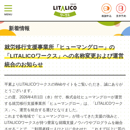
相談申込
見学予約
新着情報
就労移行支援事業所「ヒューマングロー」の
「LITALICOワークス」への名称変更および運営
統合のお知らせ
平素よりLITALICOワークスのWebサイトをご覧いただき、誠にありが
とうございます。
この度、2026年4月1日（水）付で、株式会社ヒューマングローが運営
する就労移行支援事業所「ヒューマングロー」は、「LITALICOワーク
ス」へ、運営を統合する運びとなりました。
これまで各地域で「ヒューマングロー」が培ってきた支援の強みと、
LITALICOワークスが持つ豊富な就職支援ノウハウやプログラムを融合
させることで、ご利用者様一人ひとりに合わせた、これまで以上に質の