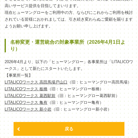
高いサービス提供を目指してまいります。
現在ヒューマングローをご利用中の方、ならびにこれからご利用を検討
されている皆様におかれましては、引き続き変わらぬご愛顧を賜ります
ようお願い申し上げます。
名称変更・運営統合の対象事業所（2026年4月1日よ
り）
2026年4月より、以下の「ヒューマングロー」各事業所は「LITALICOワ
ークス」として新たにスタートいたします。
【事業所一覧】
LITALICOワークス 高田馬場戸山口
（旧：ヒューマングロー高田馬場）
LITALICOワークス 板橋
（旧：ヒューマングロー板橋）
LITALICOワークス 葛西駅前
（旧：ヒューマングロー葛西駅前）
LITALICOワークス 亀有
（旧：ヒューマングロー亀有）
LITALICOワークス 新小岩
（旧：ヒューマングロー新小岩）
戻る