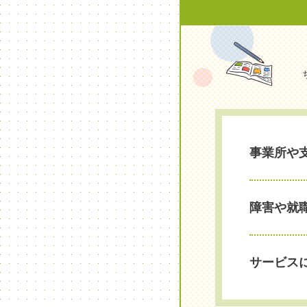
事業所や
障害や就
サービス