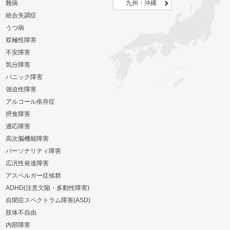
難病
九州・沖縄
統合失調症
うつ病
双極性障害
不安障害
気分障害
パニック障害
強迫性障害
アルコール依存症
摂食障害
適応障害
高次脳機能障害
パーソナリティ障害
広汎性発達障害
アスペルガー症候群
ADHD(注意欠陥・多動性障害)
自閉症スペクトラム障害(ASD)
肢体不自由
内部障害