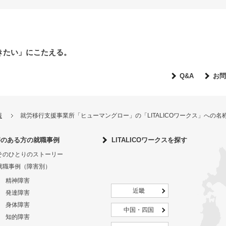
きたい」にこたえる。
Q&A
お問
報
就労移行支援事業所「ヒューマングロー」の「LITALICOワークス」への
害のある方の就職事例
LITALICOワークスを探す
そのひとりのストーリー
就職事例（障害別）
精神障害
近畿
発達障害
身体障害
中国・四国
知的障害