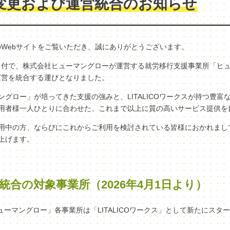
変更および運営統合のお知らせ
クスのWebサイトをご覧いただき、誠にありがとうございます。
（水）付で、株式会社ヒューマングローが運営する就労移行支援事業所「ヒ
へ、運営を統合する運びとなりました。
グロー」が培ってきた支援の強みと、LITALICOワークスが持つ豊富
用者様一人ひとりに合わせた、これまで以上に質の高いサービス提供を
用中の方、ならびにこれからご利用を検討されている皆様におかれまし
上げます。
統合の対象事業所（2026年4月1日より）
ヒューマングロー」各事業所は「LITALICOワークス」として新たにスタ