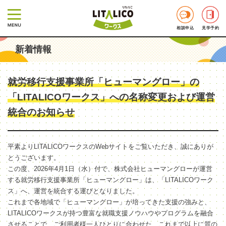
相談申込
見学予約
新着情報
就労移行支援事業所「ヒューマングロー」の
「LITALICOワークス」への名称変更および運営
統合のお知らせ
平素よりLITALICOワークスのWebサイトをご覧いただき、誠にありが
とうございます。
この度、2026年4月1日（水）付で、株式会社ヒューマングローが運営
する就労移行支援事業所「ヒューマングロー」は、「LITALICOワーク
ス」へ、運営を統合する運びとなりました。
これまで各地域で「ヒューマングロー」が培ってきた支援の強みと、
LITALICOワークスが持つ豊富な就職支援ノウハウやプログラムを融合
させることで、ご利用者様一人ひとりに合わせた、これまで以上に質の