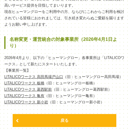
高いサービス提供を目指してまいります。
現在ヒューマングローをご利用中の方、ならびにこれからご利用を検討
されている皆様におかれましては、引き続き変わらぬご愛顧を賜ります
ようお願い申し上げます。
名称変更・運営統合の対象事業所（2026年4月1日よ
り）
2026年4月より、以下の「ヒューマングロー」各事業所は「LITALICOワ
ークス」として新たにスタートいたします。
【事業所一覧】
LITALICOワークス 高田馬場戸山口
（旧：ヒューマングロー高田馬場）
LITALICOワークス 板橋
（旧：ヒューマングロー板橋）
LITALICOワークス 葛西駅前
（旧：ヒューマングロー葛西駅前）
LITALICOワークス 亀有
（旧：ヒューマングロー亀有）
LITALICOワークス 新小岩
（旧：ヒューマングロー新小岩）
戻る