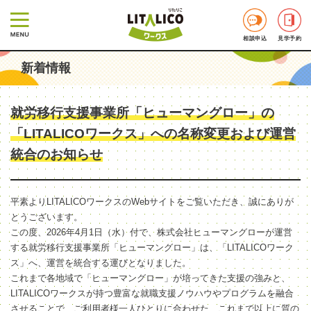
相談申込
見学予約
新着情報
就労移行支援事業所「ヒューマングロー」の
「LITALICOワークス」への名称変更および運営
統合のお知らせ
平素よりLITALICOワークスのWebサイトをご覧いただき、誠にありが
とうございます。
この度、2026年4月1日（水）付で、株式会社ヒューマングローが運営
する就労移行支援事業所「ヒューマングロー」は、「LITALICOワーク
ス」へ、運営を統合する運びとなりました。
これまで各地域で「ヒューマングロー」が培ってきた支援の強みと、
LITALICOワークスが持つ豊富な就職支援ノウハウやプログラムを融合
させることで、ご利用者様一人ひとりに合わせた、これまで以上に質の