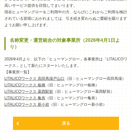
高いサービス提供を目指してまいります。
現在ヒューマングローをご利用中の方、ならびにこれからご利用を検討
されている皆様におかれましては、引き続き変わらぬご愛顧を賜ります
ようお願い申し上げます。
名称変更・運営統合の対象事業所（2026年4月1日よ
り）
2026年4月より、以下の「ヒューマングロー」各事業所は「LITALICOワ
ークス」として新たにスタートいたします。
【事業所一覧】
LITALICOワークス 高田馬場戸山口
（旧：ヒューマングロー高田馬場）
LITALICOワークス 板橋
（旧：ヒューマングロー板橋）
LITALICOワークス 葛西駅前
（旧：ヒューマングロー葛西駅前）
LITALICOワークス 亀有
（旧：ヒューマングロー亀有）
LITALICOワークス 新小岩
（旧：ヒューマングロー新小岩）
戻る