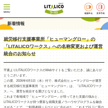
相談申込
見学予約
新着情報
就労移行支援事業所「ヒューマングロー」の
「LITALICOワークス」への名称変更および運営
統合のお知らせ
平素よりLITALICOワークスのWebサイトをご覧いただき、誠にありが
とうございます。
この度、2026年4月1日（水）付で、株式会社ヒューマングローが運営
する就労移行支援事業所「ヒューマングロー」は、「LITALICOワーク
ス」へ、運営を統合する運びとなりました。
これまで各地域で「ヒューマングロー」が培ってきた支援の強みと、
LITALICOワークスが持つ豊富な就職支援ノウハウやプログラムを融合
させることで、ご利用者様一人ひとりに合わせた、これまで以上に質の