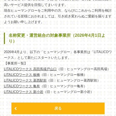
高いサービス提供を目指してまいります。
現在ヒューマングローをご利用中の方、ならびにこれからご利用を検討
されている皆様におかれましては、引き続き変わらぬご愛顧を賜ります
ようお願い申し上げます。
名称変更・運営統合の対象事業所（2026年4月1日よ
り）
2026年4月より、以下の「ヒューマングロー」各事業所は「LITALICOワ
ークス」として新たにスタートいたします。
【事業所一覧】
LITALICOワークス 高田馬場戸山口
（旧：ヒューマングロー高田馬場）
LITALICOワークス 板橋
（旧：ヒューマングロー板橋）
LITALICOワークス 葛西駅前
（旧：ヒューマングロー葛西駅前）
LITALICOワークス 亀有
（旧：ヒューマングロー亀有）
LITALICOワークス 新小岩
（旧：ヒューマングロー新小岩）
戻る