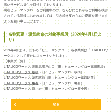
高いサービス提供を目指してまいります。
現在ヒューマングローをご利用中の方、ならびにこれからご利用を検討
されている皆様におかれましては、引き続き変わらぬご愛顧を賜ります
ようお願い申し上げます。
名称変更・運営統合の対象事業所（2026年4月1日よ
り）
2026年4月より、以下の「ヒューマングロー」各事業所は「LITALICOワ
ークス」として新たにスタートいたします。
【事業所一覧】
LITALICOワークス 高田馬場戸山口
（旧：ヒューマングロー高田馬場）
LITALICOワークス 板橋
（旧：ヒューマングロー板橋）
LITALICOワークス 葛西駅前
（旧：ヒューマングロー葛西駅前）
LITALICOワークス 亀有
（旧：ヒューマングロー亀有）
LITALICOワークス 新小岩
（旧：ヒューマングロー新小岩）
戻る