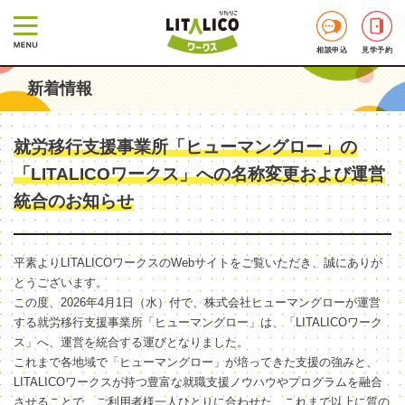
相談申込
見学予約
新着情報
就労移行支援事業所「ヒューマングロー」の
「LITALICOワークス」への名称変更および運営
統合のお知らせ
平素よりLITALICOワークスのWebサイトをご覧いただき、誠にありが
とうございます。
この度、2026年4月1日（水）付で、株式会社ヒューマングローが運営
する就労移行支援事業所「ヒューマングロー」は、「LITALICOワーク
ス」へ、運営を統合する運びとなりました。
これまで各地域で「ヒューマングロー」が培ってきた支援の強みと、
LITALICOワークスが持つ豊富な就職支援ノウハウやプログラムを融合
させることで、ご利用者様一人ひとりに合わせた、これまで以上に質の