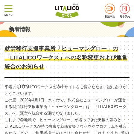
相談申込
見学予約
新着情報
就労移行支援事業所「ヒューマングロー」の
「LITALICOワークス」への名称変更および運営
統合のお知らせ
平素よりLITALICOワークスのWebサイトをご覧いただき、誠にありが
とうございます。
この度、2026年4月1日（水）付で、株式会社ヒューマングローが運営
する就労移行支援事業所「ヒューマングロー」は、「LITALICOワーク
ス」へ、運営を統合する運びとなりました。
これまで各地域で「ヒューマングロー」が培ってきた支援の強みと、
LITALICOワークスが持つ豊富な就職支援ノウハウやプログラムを融合
させることで、ご利用者様一人ひとりに合わせた、これまで以上に質の