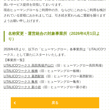
高いサービス提供を目指してまいります。
現在ヒューマングローをご利用中の方、ならびにこれからご利用を検討
されている皆様におかれましては、引き続き変わらぬご愛顧を賜ります
ようお願い申し上げます。
名称変更・運営統合の対象事業所（2026年4月1日よ
り）
2026年4月より、以下の「ヒューマングロー」各事業所は「LITALICOワ
ークス」として新たにスタートいたします。
【事業所一覧】
LITALICOワークス 高田馬場戸山口
（旧：ヒューマングロー高田馬場）
LITALICOワークス 板橋
（旧：ヒューマングロー板橋）
LITALICOワークス 葛西駅前
（旧：ヒューマングロー葛西駅前）
LITALICOワークス 亀有
（旧：ヒューマングロー亀有）
LITALICOワークス 新小岩
（旧：ヒューマングロー新小岩）
戻る