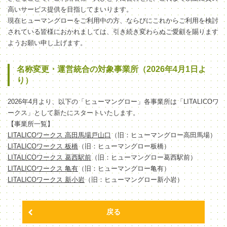
高いサービス提供を目指してまいります。
現在ヒューマングローをご利用中の方、ならびにこれからご利用を検討
されている皆様におかれましては、引き続き変わらぬご愛顧を賜ります
ようお願い申し上げます。
名称変更・運営統合の対象事業所（2026年4月1日よ
り）
2026年4月より、以下の「ヒューマングロー」各事業所は「LITALICOワ
ークス」として新たにスタートいたします。
【事業所一覧】
LITALICOワークス 高田馬場戸山口
（旧：ヒューマングロー高田馬場）
LITALICOワークス 板橋
（旧：ヒューマングロー板橋）
LITALICOワークス 葛西駅前
（旧：ヒューマングロー葛西駅前）
LITALICOワークス 亀有
（旧：ヒューマングロー亀有）
LITALICOワークス 新小岩
（旧：ヒューマングロー新小岩）
戻る