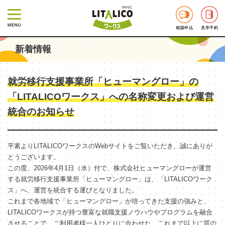
相談申込
見学予約
新着情報
就労移行支援事業所「ヒューマングロー」の
「LITALICOワークス」への名称変更および運営
統合のお知らせ
平素よりLITALICOワークスのWebサイトをご覧いただき、誠にありが
とうございます。
この度、2026年4月1日（水）付で、株式会社ヒューマングローが運営
する就労移行支援事業所「ヒューマングロー」は、「LITALICOワーク
ス」へ、運営を統合する運びとなりました。
これまで各地域で「ヒューマングロー」が培ってきた支援の強みと、
LITALICOワークスが持つ豊富な就職支援ノウハウやプログラムを融合
させることで、ご利用者様一人ひとりに合わせた、これまで以上に質の