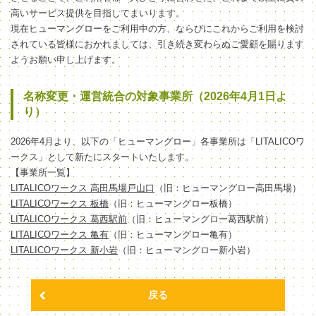
高いサービス提供を目指してまいります。
現在ヒューマングローをご利用中の方、ならびにこれからご利用を検討
されている皆様におかれましては、引き続き変わらぬご愛顧を賜ります
ようお願い申し上げます。
名称変更・運営統合の対象事業所（2026年4月1日よ
り）
2026年4月より、以下の「ヒューマングロー」各事業所は「LITALICOワ
ークス」として新たにスタートいたします。
【事業所一覧】
LITALICOワークス 高田馬場戸山口
（旧：ヒューマングロー高田馬場）
LITALICOワークス 板橋
（旧：ヒューマングロー板橋）
LITALICOワークス 葛西駅前
（旧：ヒューマングロー葛西駅前）
LITALICOワークス 亀有
（旧：ヒューマングロー亀有）
LITALICOワークス 新小岩
（旧：ヒューマングロー新小岩）
戻る