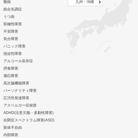
難病
九州・沖縄
統合失調症
うつ病
双極性障害
不安障害
気分障害
パニック障害
強迫性障害
アルコール依存症
摂食障害
適応障害
高次脳機能障害
パーソナリティ障害
広汎性発達障害
アスペルガー症候群
ADHD(注意欠陥・多動性障害)
自閉症スペクトラム障害(ASD)
肢体不自由
内部障害