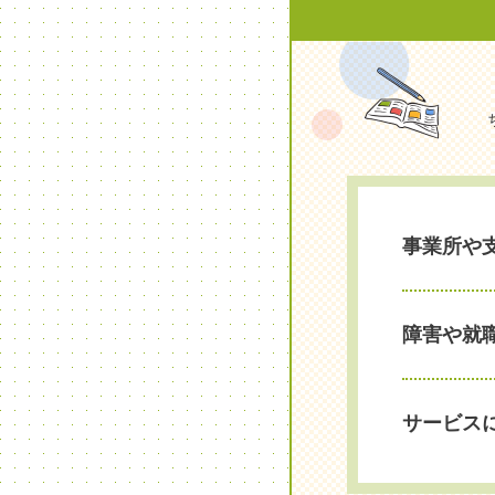
事業所や
障害や就
サービス