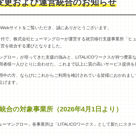
変更および運営統合のお知らせ
クスのWebサイトをご覧いただき、誠にありがとうございます。
（水）付で、株式会社ヒューマングローが運営する就労移行支援事業所「ヒ
へ、運営を統合する運びとなりました。
グロー」が培ってきた支援の強みと、LITALICOワークスが持つ豊富
用者様一人ひとりに合わせた、これまで以上に質の高いサービス提供を
用中の方、ならびにこれからご利用を検討されている皆様におかれまし
上げます。
統合の対象事業所（2026年4月1日より）
ヒューマングロー」各事業所は「LITALICOワークス」として新たにスタ