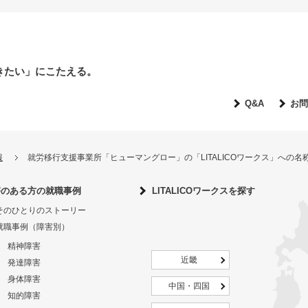
きたい」にこたえる。
Q&A
お問
報
就労移行支援事業所「ヒューマングロー」の「LITALICOワークス」への
害のある方の就職事例
LITALICOワークスを探す
そのひとりのストーリー
就職事例（障害別）
精神障害
近畿
発達障害
身体障害
中国・四国
知的障害