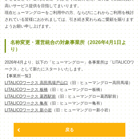
高いサービス提供を目指してまいります。
現在ヒューマングローをご利用中の方、ならびにこれからご利用を検討
されている皆様におかれましては、引き続き変わらぬご愛顧を賜ります
ようお願い申し上げます。
名称変更・運営統合の対象事業所（2026年4月1日よ
り）
2026年4月より、以下の「ヒューマングロー」各事業所は「LITALICOワ
ークス」として新たにスタートいたします。
【事業所一覧】
LITALICOワークス 高田馬場戸山口
（旧：ヒューマングロー高田馬場）
LITALICOワークス 板橋
（旧：ヒューマングロー板橋）
LITALICOワークス 葛西駅前
（旧：ヒューマングロー葛西駅前）
LITALICOワークス 亀有
（旧：ヒューマングロー亀有）
LITALICOワークス 新小岩
（旧：ヒューマングロー新小岩）
戻る