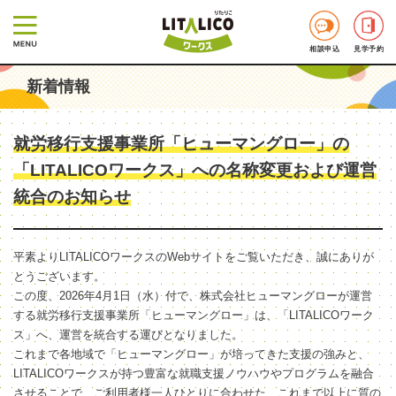
相談申込
見学予約
新着情報
就労移行支援事業所「ヒューマングロー」の
「LITALICOワークス」への名称変更および運営
統合のお知らせ
平素よりLITALICOワークスのWebサイトをご覧いただき、誠にありが
とうございます。
この度、2026年4月1日（水）付で、株式会社ヒューマングローが運営
する就労移行支援事業所「ヒューマングロー」は、「LITALICOワーク
ス」へ、運営を統合する運びとなりました。
これまで各地域で「ヒューマングロー」が培ってきた支援の強みと、
LITALICOワークスが持つ豊富な就職支援ノウハウやプログラムを融合
させることで、ご利用者様一人ひとりに合わせた、これまで以上に質の