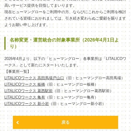
高いサービス提供を目指してまいります。
現在ヒューマングローをご利用中の方、ならびにこれからご利用を検討
されている皆様におかれましては、引き続き変わらぬご愛顧を賜ります
ようお願い申し上げます。
名称変更・運営統合の対象事業所（2026年4月1日よ
り）
2026年4月より、以下の「ヒューマングロー」各事業所は「LITALICOワ
ークス」として新たにスタートいたします。
【事業所一覧】
LITALICOワークス 高田馬場戸山口
（旧：ヒューマングロー高田馬場）
LITALICOワークス 板橋
（旧：ヒューマングロー板橋）
LITALICOワークス 葛西駅前
（旧：ヒューマングロー葛西駅前）
LITALICOワークス 亀有
（旧：ヒューマングロー亀有）
LITALICOワークス 新小岩
（旧：ヒューマングロー新小岩）
戻る