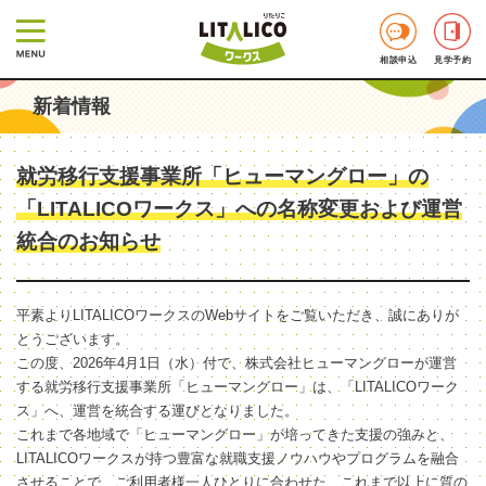
相談申込
見学予約
新着情報
就労移行支援事業所「ヒューマングロー」の
「LITALICOワークス」への名称変更および運営
統合のお知らせ
平素よりLITALICOワークスのWebサイトをご覧いただき、誠にありが
とうございます。
この度、2026年4月1日（水）付で、株式会社ヒューマングローが運営
する就労移行支援事業所「ヒューマングロー」は、「LITALICOワーク
ス」へ、運営を統合する運びとなりました。
これまで各地域で「ヒューマングロー」が培ってきた支援の強みと、
LITALICOワークスが持つ豊富な就職支援ノウハウやプログラムを融合
させることで、ご利用者様一人ひとりに合わせた、これまで以上に質の