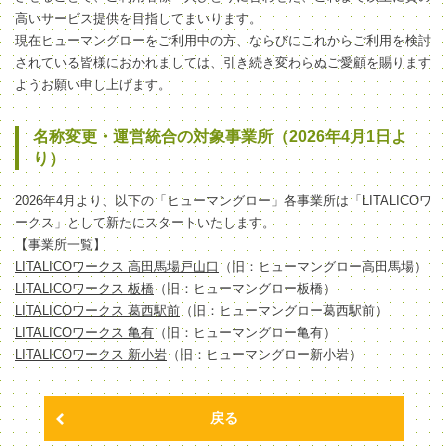
高いサービス提供を目指してまいります。
現在ヒューマングローをご利用中の方、ならびにこれからご利用を検討
されている皆様におかれましては、引き続き変わらぬご愛顧を賜ります
ようお願い申し上げます。
名称変更・運営統合の対象事業所（2026年4月1日よ
り）
2026年4月より、以下の「ヒューマングロー」各事業所は「LITALICOワ
ークス」として新たにスタートいたします。
【事業所一覧】
LITALICOワークス 高田馬場戸山口
（旧：ヒューマングロー高田馬場）
LITALICOワークス 板橋
（旧：ヒューマングロー板橋）
LITALICOワークス 葛西駅前
（旧：ヒューマングロー葛西駅前）
LITALICOワークス 亀有
（旧：ヒューマングロー亀有）
LITALICOワークス 新小岩
（旧：ヒューマングロー新小岩）
戻る