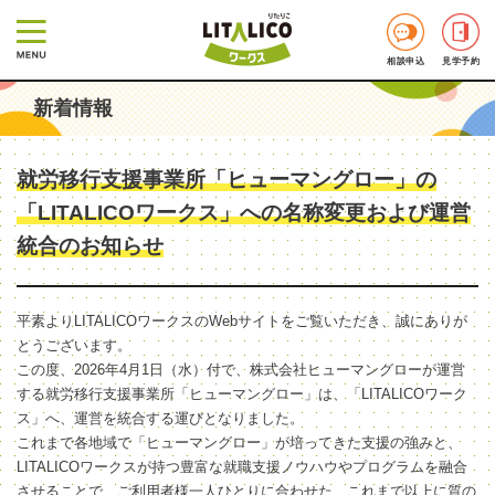
相談申込
見学予約
新着情報
就労移行支援事業所「ヒューマングロー」の
「LITALICOワークス」への名称変更および運営
統合のお知らせ
平素よりLITALICOワークスのWebサイトをご覧いただき、誠にありが
とうございます。
この度、2026年4月1日（水）付で、株式会社ヒューマングローが運営
する就労移行支援事業所「ヒューマングロー」は、「LITALICOワーク
ス」へ、運営を統合する運びとなりました。
これまで各地域で「ヒューマングロー」が培ってきた支援の強みと、
LITALICOワークスが持つ豊富な就職支援ノウハウやプログラムを融合
させることで、ご利用者様一人ひとりに合わせた、これまで以上に質の