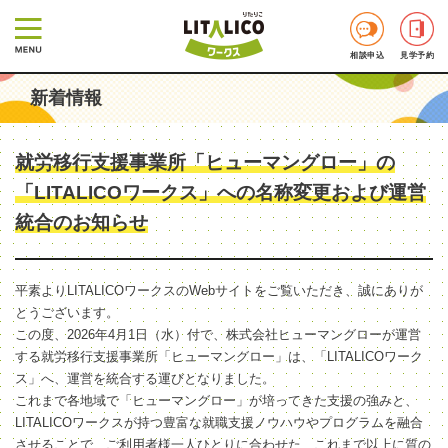
相談申込
見学予約
新着情報
就労移行支援事業所「ヒューマングロー」の
「LITALICOワークス」への名称変更および運営
統合のお知らせ
平素よりLITALICOワークスのWebサイトをご覧いただき、誠にありが
とうございます。
この度、2026年4月1日（水）付で、株式会社ヒューマングローが運営
する就労移行支援事業所「ヒューマングロー」は、「LITALICOワーク
ス」へ、運営を統合する運びとなりました。
これまで各地域で「ヒューマングロー」が培ってきた支援の強みと、
LITALICOワークスが持つ豊富な就職支援ノウハウやプログラムを融合
させることで、ご利用者様一人ひとりに合わせた、これまで以上に質の