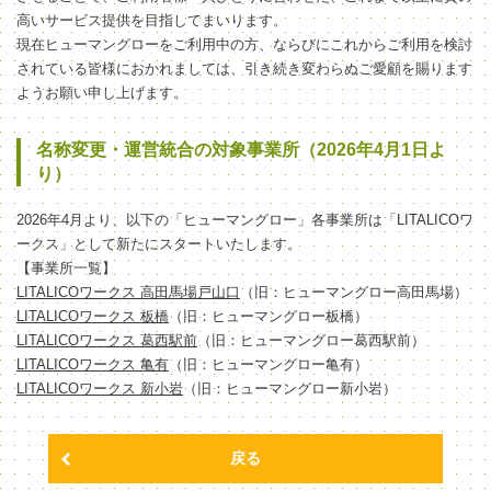
高いサービス提供を目指してまいります。
現在ヒューマングローをご利用中の方、ならびにこれからご利用を検討
されている皆様におかれましては、引き続き変わらぬご愛顧を賜ります
ようお願い申し上げます。
名称変更・運営統合の対象事業所（2026年4月1日よ
り）
2026年4月より、以下の「ヒューマングロー」各事業所は「LITALICOワ
ークス」として新たにスタートいたします。
【事業所一覧】
LITALICOワークス 高田馬場戸山口
（旧：ヒューマングロー高田馬場）
LITALICOワークス 板橋
（旧：ヒューマングロー板橋）
LITALICOワークス 葛西駅前
（旧：ヒューマングロー葛西駅前）
LITALICOワークス 亀有
（旧：ヒューマングロー亀有）
LITALICOワークス 新小岩
（旧：ヒューマングロー新小岩）
戻る