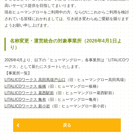
高いサービス提供を目指してまいります。
現在ヒューマングローをご利用中の方、ならびにこれからご利用を検討
されている皆様におかれましては、引き続き変わらぬご愛顧を賜ります
ようお願い申し上げます。
名称変更・運営統合の対象事業所（2026年4月1日よ
り）
2026年4月より、以下の「ヒューマングロー」各事業所は「LITALICOワ
ークス」として新たにスタートいたします。
【事業所一覧】
LITALICOワークス 高田馬場戸山口
（旧：ヒューマングロー高田馬場）
LITALICOワークス 板橋
（旧：ヒューマングロー板橋）
LITALICOワークス 葛西駅前
（旧：ヒューマングロー葛西駅前）
LITALICOワークス 亀有
（旧：ヒューマングロー亀有）
LITALICOワークス 新小岩
（旧：ヒューマングロー新小岩）
戻る