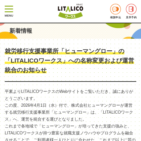
相談申込
見学予約
新着情報
就労移行支援事業所「ヒューマングロー」の
「LITALICOワークス」への名称変更および運営
統合のお知らせ
平素よりLITALICOワークスのWebサイトをご覧いただき、誠にありが
とうございます。
この度、2026年4月1日（水）付で、株式会社ヒューマングローが運営
する就労移行支援事業所「ヒューマングロー」は、「LITALICOワーク
ス」へ、運営を統合する運びとなりました。
これまで各地域で「ヒューマングロー」が培ってきた支援の強みと、
LITALICOワークスが持つ豊富な就職支援ノウハウやプログラムを融合
させることで、ご利用者様一人ひとりに合わせた、これまで以上に質の