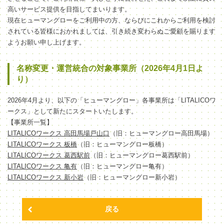
高いサービス提供を目指してまいります。
現在ヒューマングローをご利用中の方、ならびにこれからご利用を検討
されている皆様におかれましては、引き続き変わらぬご愛顧を賜ります
ようお願い申し上げます。
名称変更・運営統合の対象事業所（2026年4月1日よ
り）
2026年4月より、以下の「ヒューマングロー」各事業所は「LITALICOワ
ークス」として新たにスタートいたします。
【事業所一覧】
LITALICOワークス 高田馬場戸山口
（旧：ヒューマングロー高田馬場）
LITALICOワークス 板橋
（旧：ヒューマングロー板橋）
LITALICOワークス 葛西駅前
（旧：ヒューマングロー葛西駅前）
LITALICOワークス 亀有
（旧：ヒューマングロー亀有）
LITALICOワークス 新小岩
（旧：ヒューマングロー新小岩）
戻る