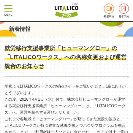
相談申込
見学予約
新着情報
就労移行支援事業所「ヒューマングロー」の
「LITALICOワークス」への名称変更および運営
統合のお知らせ
平素よりLITALICOワークスのWebサイトをご覧いただき、誠にありが
とうございます。
この度、2026年4月1日（水）付で、株式会社ヒューマングローが運営
する就労移行支援事業所「ヒューマングロー」は、「LITALICOワーク
ス」へ、運営を統合する運びとなりました。
これまで各地域で「ヒューマングロー」が培ってきた支援の強みと、
LITALICOワークスが持つ豊富な就職支援ノウハウやプログラムを融合
させることで、ご利用者様一人ひとりに合わせた、これまで以上に質の