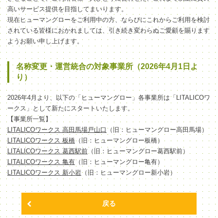
高いサービス提供を目指してまいります。
現在ヒューマングローをご利用中の方、ならびにこれからご利用を検討
されている皆様におかれましては、引き続き変わらぬご愛顧を賜ります
ようお願い申し上げます。
名称変更・運営統合の対象事業所（2026年4月1日よ
り）
2026年4月より、以下の「ヒューマングロー」各事業所は「LITALICOワ
ークス」として新たにスタートいたします。
【事業所一覧】
LITALICOワークス 高田馬場戸山口
（旧：ヒューマングロー高田馬場）
LITALICOワークス 板橋
（旧：ヒューマングロー板橋）
LITALICOワークス 葛西駅前
（旧：ヒューマングロー葛西駅前）
LITALICOワークス 亀有
（旧：ヒューマングロー亀有）
LITALICOワークス 新小岩
（旧：ヒューマングロー新小岩）
戻る