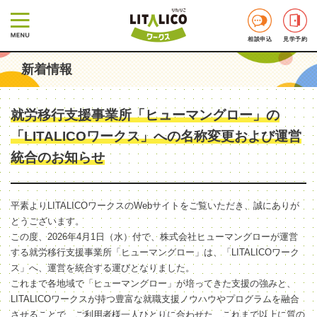
相談申込
見学予約
新着情報
就労移行支援事業所「ヒューマングロー」の
「LITALICOワークス」への名称変更および運営
統合のお知らせ
平素よりLITALICOワークスのWebサイトをご覧いただき、誠にありが
とうございます。
この度、2026年4月1日（水）付で、株式会社ヒューマングローが運営
する就労移行支援事業所「ヒューマングロー」は、「LITALICOワーク
ス」へ、運営を統合する運びとなりました。
これまで各地域で「ヒューマングロー」が培ってきた支援の強みと、
LITALICOワークスが持つ豊富な就職支援ノウハウやプログラムを融合
させることで、ご利用者様一人ひとりに合わせた、これまで以上に質の