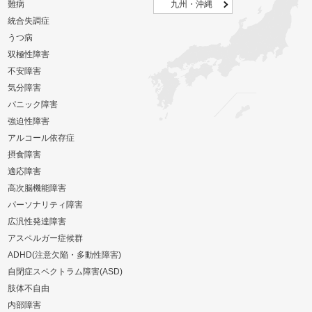
難病
九州・沖縄
統合失調症
うつ病
双極性障害
不安障害
気分障害
パニック障害
強迫性障害
アルコール依存症
摂食障害
適応障害
高次脳機能障害
パーソナリティ障害
広汎性発達障害
アスペルガー症候群
ADHD(注意欠陥・多動性障害)
自閉症スペクトラム障害(ASD)
肢体不自由
内部障害