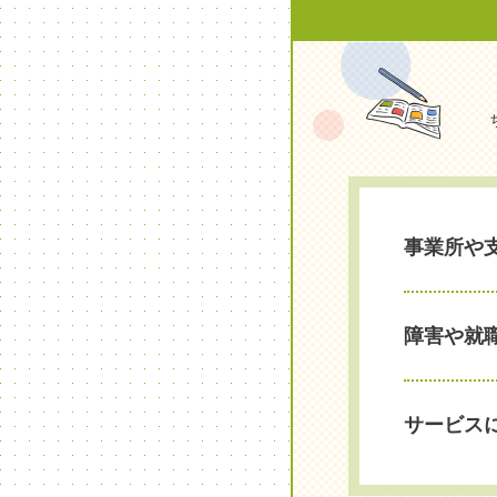
事業所や
障害や就
サービス