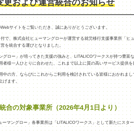
変更および運営統合のお知らせ
クスのWebサイトをご覧いただき、誠にありがとうございます。
（水）付で、株式会社ヒューマングローが運営する就労移行支援事業所「ヒ
へ、運営を統合する運びとなりました。
グロー」が培ってきた支援の強みと、LITALICOワークスが持つ豊富
用者様一人ひとりに合わせた、これまで以上に質の高いサービス提供を
用中の方、ならびにこれからご利用を検討されている皆様におかれまし
上げます。
統合の対象事業所（2026年4月1日より）
ヒューマングロー」各事業所は「LITALICOワークス」として新たにスタ