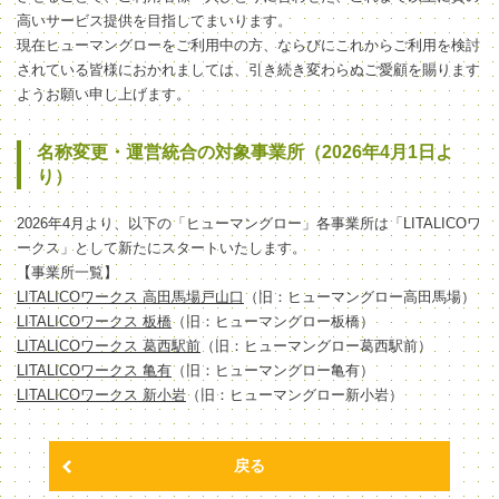
高いサービス提供を目指してまいります。
現在ヒューマングローをご利用中の方、ならびにこれからご利用を検討
されている皆様におかれましては、引き続き変わらぬご愛顧を賜ります
ようお願い申し上げます。
名称変更・運営統合の対象事業所（2026年4月1日よ
り）
2026年4月より、以下の「ヒューマングロー」各事業所は「LITALICOワ
ークス」として新たにスタートいたします。
【事業所一覧】
LITALICOワークス 高田馬場戸山口
（旧：ヒューマングロー高田馬場）
LITALICOワークス 板橋
（旧：ヒューマングロー板橋）
LITALICOワークス 葛西駅前
（旧：ヒューマングロー葛西駅前）
LITALICOワークス 亀有
（旧：ヒューマングロー亀有）
LITALICOワークス 新小岩
（旧：ヒューマングロー新小岩）
戻る