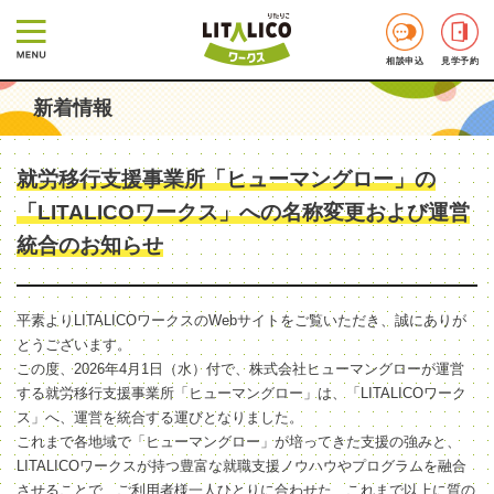
相談申込
見学予約
新着情報
就労移行支援事業所「ヒューマングロー」の
「LITALICOワークス」への名称変更および運営
統合のお知らせ
平素よりLITALICOワークスのWebサイトをご覧いただき、誠にありが
とうございます。
この度、2026年4月1日（水）付で、株式会社ヒューマングローが運営
する就労移行支援事業所「ヒューマングロー」は、「LITALICOワーク
ス」へ、運営を統合する運びとなりました。
これまで各地域で「ヒューマングロー」が培ってきた支援の強みと、
LITALICOワークスが持つ豊富な就職支援ノウハウやプログラムを融合
させることで、ご利用者様一人ひとりに合わせた、これまで以上に質の