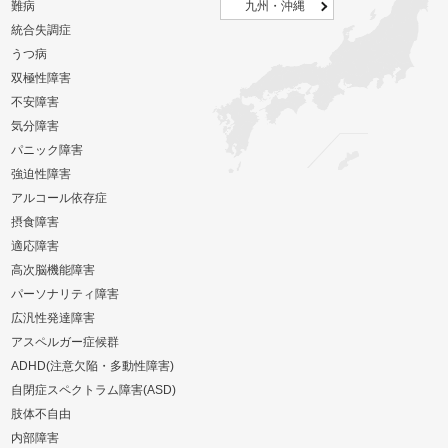
難病
九州・沖縄
統合失調症
うつ病
双極性障害
不安障害
気分障害
パニック障害
強迫性障害
アルコール依存症
摂食障害
適応障害
高次脳機能障害
パーソナリティ障害
広汎性発達障害
アスペルガー症候群
ADHD(注意欠陥・多動性障害)
自閉症スペクトラム障害(ASD)
肢体不自由
内部障害