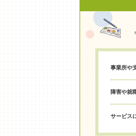
事業所や
障害や就
サービス