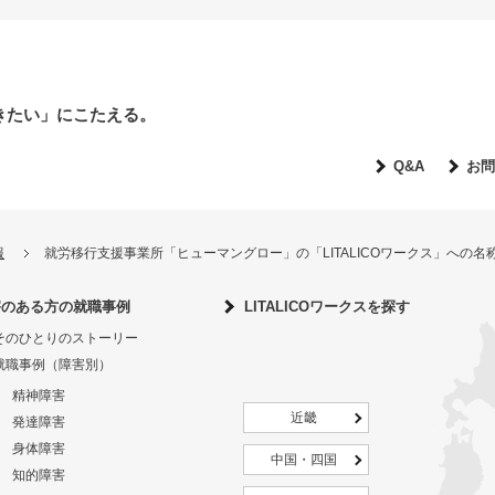
きたい」にこたえる。
Q&A
お問
報
就労移行支援事業所「ヒューマングロー」の「LITALICOワークス」への
害のある方の就職事例
LITALICOワークスを探す
そのひとりのストーリー
就職事例（障害別）
精神障害
近畿
発達障害
身体障害
中国・四国
知的障害