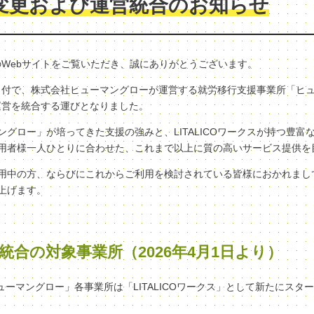
変更および運営統合のお知らせ
クスのWebサイトをご覧いただき、誠にありがとうございます。
（水）付で、株式会社ヒューマングローが運営する就労移行支援事業所「ヒ
へ、運営を統合する運びとなりました。
グロー」が培ってきた支援の強みと、LITALICOワークスが持つ豊富
用者様一人ひとりに合わせた、これまで以上に質の高いサービス提供を
用中の方、ならびにこれからご利用を検討されている皆様におかれまし
上げます。
統合の対象事業所（2026年4月1日より）
ヒューマングロー」各事業所は「LITALICOワークス」として新たにスタ