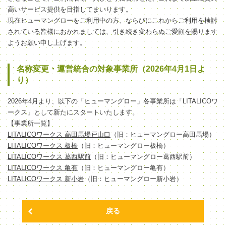
高いサービス提供を目指してまいります。
現在ヒューマングローをご利用中の方、ならびにこれからご利用を検討
されている皆様におかれましては、引き続き変わらぬご愛顧を賜ります
ようお願い申し上げます。
名称変更・運営統合の対象事業所（2026年4月1日よ
り）
2026年4月より、以下の「ヒューマングロー」各事業所は「LITALICOワ
ークス」として新たにスタートいたします。
【事業所一覧】
LITALICOワークス 高田馬場戸山口
（旧：ヒューマングロー高田馬場）
LITALICOワークス 板橋
（旧：ヒューマングロー板橋）
LITALICOワークス 葛西駅前
（旧：ヒューマングロー葛西駅前）
LITALICOワークス 亀有
（旧：ヒューマングロー亀有）
LITALICOワークス 新小岩
（旧：ヒューマングロー新小岩）
戻る