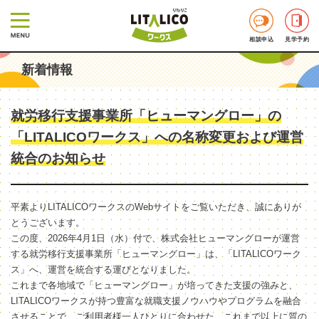
相談申込
見学予約
新着情報
就労移行支援事業所「ヒューマングロー」の
「LITALICOワークス」への名称変更および運営
統合のお知らせ
平素よりLITALICOワークスのWebサイトをご覧いただき、誠にありが
とうございます。
この度、2026年4月1日（水）付で、株式会社ヒューマングローが運営
する就労移行支援事業所「ヒューマングロー」は、「LITALICOワーク
ス」へ、運営を統合する運びとなりました。
これまで各地域で「ヒューマングロー」が培ってきた支援の強みと、
LITALICOワークスが持つ豊富な就職支援ノウハウやプログラムを融合
させることで、ご利用者様一人ひとりに合わせた、これまで以上に質の