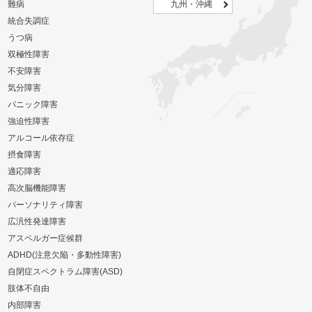
難病
九州・沖縄
統合失調症
うつ病
双極性障害
不安障害
気分障害
パニック障害
強迫性障害
アルコール依存症
摂食障害
適応障害
高次脳機能障害
パーソナリティ障害
広汎性発達障害
アスペルガー症候群
ADHD(注意欠陥・多動性障害)
自閉症スペクトラム障害(ASD)
肢体不自由
内部障害