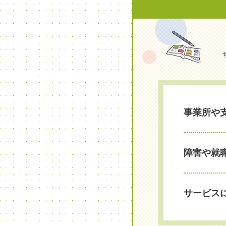
事業所や
障害や就
サービス