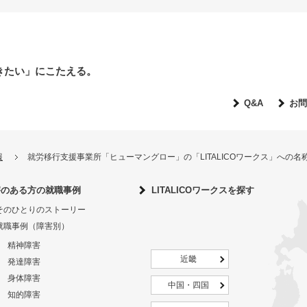
きたい」にこたえる。
Q&A
お問
報
就労移行支援事業所「ヒューマングロー」の「LITALICOワークス」への
害のある方の就職事例
LITALICOワークスを探す
そのひとりのストーリー
就職事例（障害別）
精神障害
近畿
発達障害
身体障害
中国・四国
知的障害