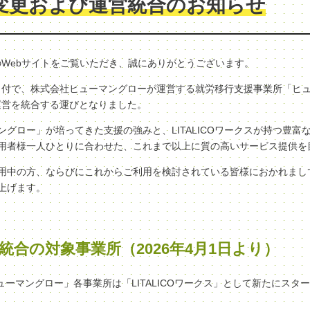
変更および運営統合のお知らせ
クスのWebサイトをご覧いただき、誠にありがとうございます。
（水）付で、株式会社ヒューマングローが運営する就労移行支援事業所「ヒ
へ、運営を統合する運びとなりました。
グロー」が培ってきた支援の強みと、LITALICOワークスが持つ豊富
用者様一人ひとりに合わせた、これまで以上に質の高いサービス提供を
用中の方、ならびにこれからご利用を検討されている皆様におかれまし
上げます。
統合の対象事業所（2026年4月1日より）
ヒューマングロー」各事業所は「LITALICOワークス」として新たにスタ