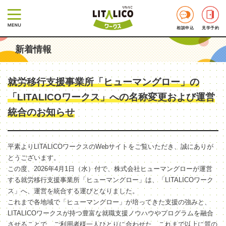
相談申込
見学予約
新着情報
就労移行支援事業所「ヒューマングロー」の
「LITALICOワークス」への名称変更および運営
統合のお知らせ
平素よりLITALICOワークスのWebサイトをご覧いただき、誠にありが
とうございます。
この度、2026年4月1日（水）付で、株式会社ヒューマングローが運営
する就労移行支援事業所「ヒューマングロー」は、「LITALICOワーク
ス」へ、運営を統合する運びとなりました。
これまで各地域で「ヒューマングロー」が培ってきた支援の強みと、
LITALICOワークスが持つ豊富な就職支援ノウハウやプログラムを融合
させることで、ご利用者様一人ひとりに合わせた、これまで以上に質の