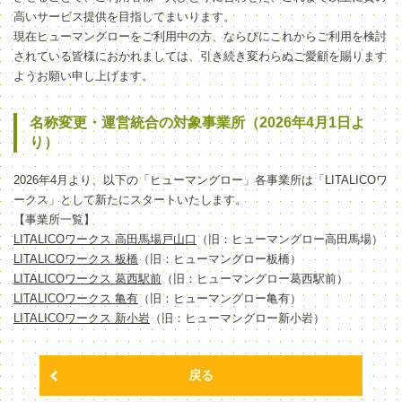
高いサービス提供を目指してまいります。
現在ヒューマングローをご利用中の方、ならびにこれからご利用を検討
されている皆様におかれましては、引き続き変わらぬご愛顧を賜ります
ようお願い申し上げます。
名称変更・運営統合の対象事業所（2026年4月1日よ
り）
2026年4月より、以下の「ヒューマングロー」各事業所は「LITALICOワ
ークス」として新たにスタートいたします。
【事業所一覧】
LITALICOワークス 高田馬場戸山口
（旧：ヒューマングロー高田馬場）
LITALICOワークス 板橋
（旧：ヒューマングロー板橋）
LITALICOワークス 葛西駅前
（旧：ヒューマングロー葛西駅前）
LITALICOワークス 亀有
（旧：ヒューマングロー亀有）
LITALICOワークス 新小岩
（旧：ヒューマングロー新小岩）
戻る