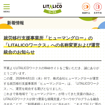
相談申込
見学予約
新着情報
就労移行支援事業所「ヒューマングロー」の
「LITALICOワークス」への名称変更および運営
統合のお知らせ
平素よりLITALICOワークスのWebサイトをご覧いただき、誠にありが
とうございます。
この度、2026年4月1日（水）付で、株式会社ヒューマングローが運営
する就労移行支援事業所「ヒューマングロー」は、「LITALICOワーク
ス」へ、運営を統合する運びとなりました。
これまで各地域で「ヒューマングロー」が培ってきた支援の強みと、
LITALICOワークスが持つ豊富な就職支援ノウハウやプログラムを融合
させることで、ご利用者様一人ひとりに合わせた、これまで以上に質の