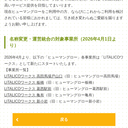
高いサービス提供を目指してまいります。
現在ヒューマングローをご利用中の方、ならびにこれからご利用を検討
されている皆様におかれましては、引き続き変わらぬご愛顧を賜ります
ようお願い申し上げます。
名称変更・運営統合の対象事業所（2026年4月1日よ
り）
2026年4月より、以下の「ヒューマングロー」各事業所は「LITALICOワ
ークス」として新たにスタートいたします。
【事業所一覧】
LITALICOワークス 高田馬場戸山口
（旧：ヒューマングロー高田馬場）
LITALICOワークス 板橋
（旧：ヒューマングロー板橋）
LITALICOワークス 葛西駅前
（旧：ヒューマングロー葛西駅前）
LITALICOワークス 亀有
（旧：ヒューマングロー亀有）
LITALICOワークス 新小岩
（旧：ヒューマングロー新小岩）
戻る