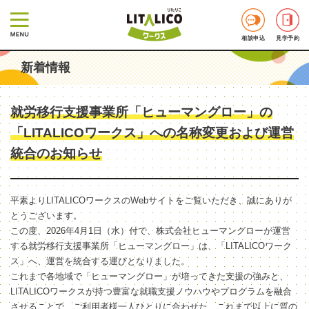
相談申込
見学予約
新着情報
就労移行支援事業所「ヒューマングロー」の
「LITALICOワークス」への名称変更および運営
統合のお知らせ
平素よりLITALICOワークスのWebサイトをご覧いただき、誠にありが
とうございます。
この度、2026年4月1日（水）付で、株式会社ヒューマングローが運営
する就労移行支援事業所「ヒューマングロー」は、「LITALICOワーク
ス」へ、運営を統合する運びとなりました。
これまで各地域で「ヒューマングロー」が培ってきた支援の強みと、
LITALICOワークスが持つ豊富な就職支援ノウハウやプログラムを融合
させることで、ご利用者様一人ひとりに合わせた、これまで以上に質の