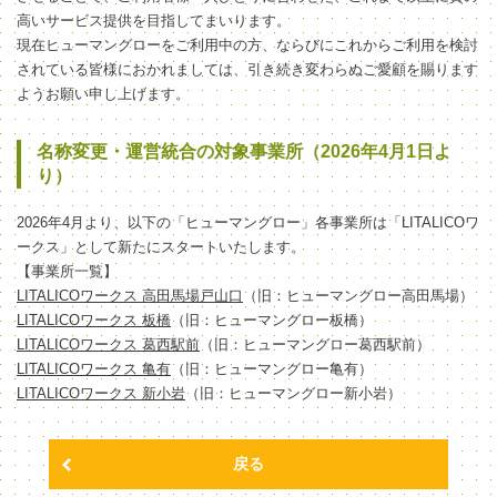
高いサービス提供を目指してまいります。
現在ヒューマングローをご利用中の方、ならびにこれからご利用を検討
されている皆様におかれましては、引き続き変わらぬご愛顧を賜ります
ようお願い申し上げます。
名称変更・運営統合の対象事業所（2026年4月1日よ
り）
2026年4月より、以下の「ヒューマングロー」各事業所は「LITALICOワ
ークス」として新たにスタートいたします。
【事業所一覧】
LITALICOワークス 高田馬場戸山口
（旧：ヒューマングロー高田馬場）
LITALICOワークス 板橋
（旧：ヒューマングロー板橋）
LITALICOワークス 葛西駅前
（旧：ヒューマングロー葛西駅前）
LITALICOワークス 亀有
（旧：ヒューマングロー亀有）
LITALICOワークス 新小岩
（旧：ヒューマングロー新小岩）
戻る