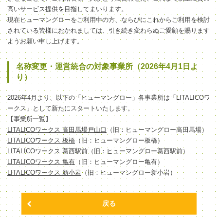
高いサービス提供を目指してまいります。
現在ヒューマングローをご利用中の方、ならびにこれからご利用を検討
されている皆様におかれましては、引き続き変わらぬご愛顧を賜ります
ようお願い申し上げます。
名称変更・運営統合の対象事業所（2026年4月1日よ
り）
2026年4月より、以下の「ヒューマングロー」各事業所は「LITALICOワ
ークス」として新たにスタートいたします。
【事業所一覧】
LITALICOワークス 高田馬場戸山口
（旧：ヒューマングロー高田馬場）
LITALICOワークス 板橋
（旧：ヒューマングロー板橋）
LITALICOワークス 葛西駅前
（旧：ヒューマングロー葛西駅前）
LITALICOワークス 亀有
（旧：ヒューマングロー亀有）
LITALICOワークス 新小岩
（旧：ヒューマングロー新小岩）
戻る