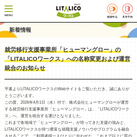
相談申込
見学予約
新着情報
就労移行支援事業所「ヒューマングロー」の
「LITALICOワークス」への名称変更および運営
統合のお知らせ
平素よりLITALICOワークスのWebサイトをご覧いただき、誠にありが
とうございます。
この度、2026年4月1日（水）付で、株式会社ヒューマングローが運営
する就労移行支援事業所「ヒューマングロー」は、「LITALICOワーク
ス」へ、運営を統合する運びとなりました。
これまで各地域で「ヒューマングロー」が培ってきた支援の強みと、
LITALICOワークスが持つ豊富な就職支援ノウハウやプログラムを融合
させることで、ご利用者様一人ひとりに合わせた、これまで以上に質の