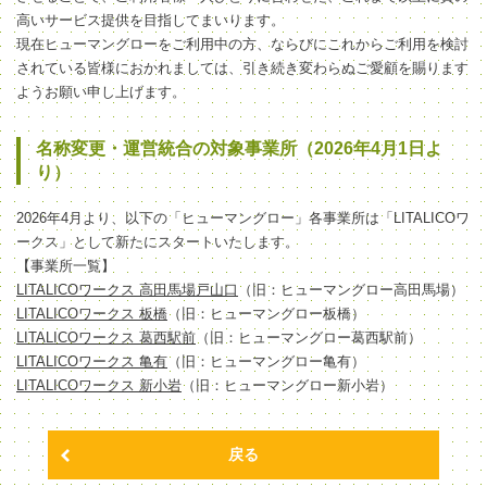
高いサービス提供を目指してまいります。
現在ヒューマングローをご利用中の方、ならびにこれからご利用を検討
されている皆様におかれましては、引き続き変わらぬご愛顧を賜ります
ようお願い申し上げます。
名称変更・運営統合の対象事業所（2026年4月1日よ
り）
2026年4月より、以下の「ヒューマングロー」各事業所は「LITALICOワ
ークス」として新たにスタートいたします。
【事業所一覧】
LITALICOワークス 高田馬場戸山口
（旧：ヒューマングロー高田馬場）
LITALICOワークス 板橋
（旧：ヒューマングロー板橋）
LITALICOワークス 葛西駅前
（旧：ヒューマングロー葛西駅前）
LITALICOワークス 亀有
（旧：ヒューマングロー亀有）
LITALICOワークス 新小岩
（旧：ヒューマングロー新小岩）
戻る