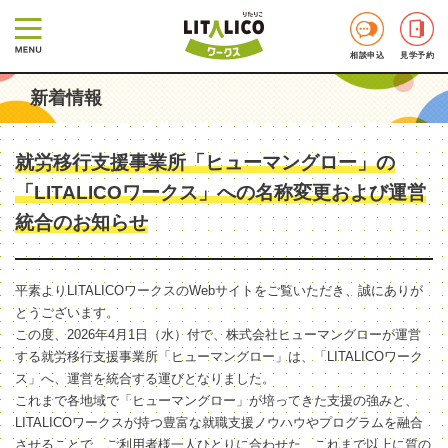
相談申込
見学予約
新着情報
就労移行支援事業所「ヒューマングロー」の
「LITALICOワークス」への名称変更および運営
統合のお知らせ
平素よりLITALICOワークスのWebサイトをご覧いただき、誠にありが
とうございます。
この度、2026年4月1日（水）付で、株式会社ヒューマングローが運営
する就労移行支援事業所「ヒューマングロー」は、「LITALICOワーク
ス」へ、運営を統合する運びとなりました。
これまで各地域で「ヒューマングロー」が培ってきた支援の強みと、
LITALICOワークスが持つ豊富な就職支援ノウハウやプログラムを融合
させることで、ご利用者様一人ひとりに合わせた、これまで以上に質の