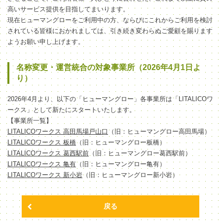
高いサービス提供を目指してまいります。
現在ヒューマングローをご利用中の方、ならびにこれからご利用を検討
されている皆様におかれましては、引き続き変わらぬご愛顧を賜ります
ようお願い申し上げます。
名称変更・運営統合の対象事業所（2026年4月1日よ
り）
2026年4月より、以下の「ヒューマングロー」各事業所は「LITALICOワ
ークス」として新たにスタートいたします。
【事業所一覧】
LITALICOワークス 高田馬場戸山口
（旧：ヒューマングロー高田馬場）
LITALICOワークス 板橋
（旧：ヒューマングロー板橋）
LITALICOワークス 葛西駅前
（旧：ヒューマングロー葛西駅前）
LITALICOワークス 亀有
（旧：ヒューマングロー亀有）
LITALICOワークス 新小岩
（旧：ヒューマングロー新小岩）
戻る