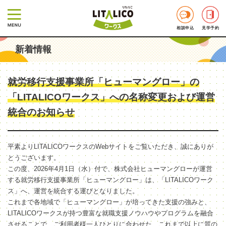
相談申込
見学予約
新着情報
就労移行支援事業所「ヒューマングロー」の
「LITALICOワークス」への名称変更および運営
統合のお知らせ
平素よりLITALICOワークスのWebサイトをご覧いただき、誠にありが
とうございます。
この度、2026年4月1日（水）付で、株式会社ヒューマングローが運営
する就労移行支援事業所「ヒューマングロー」は、「LITALICOワーク
ス」へ、運営を統合する運びとなりました。
これまで各地域で「ヒューマングロー」が培ってきた支援の強みと、
LITALICOワークスが持つ豊富な就職支援ノウハウやプログラムを融合
させることで、ご利用者様一人ひとりに合わせた、これまで以上に質の