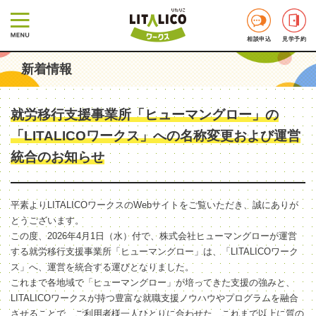
相談申込
見学予約
新着情報
就労移行支援事業所「ヒューマングロー」の
「LITALICOワークス」への名称変更および運営
統合のお知らせ
平素よりLITALICOワークスのWebサイトをご覧いただき、誠にありが
とうございます。
この度、2026年4月1日（水）付で、株式会社ヒューマングローが運営
する就労移行支援事業所「ヒューマングロー」は、「LITALICOワーク
ス」へ、運営を統合する運びとなりました。
これまで各地域で「ヒューマングロー」が培ってきた支援の強みと、
LITALICOワークスが持つ豊富な就職支援ノウハウやプログラムを融合
させることで、ご利用者様一人ひとりに合わせた、これまで以上に質の