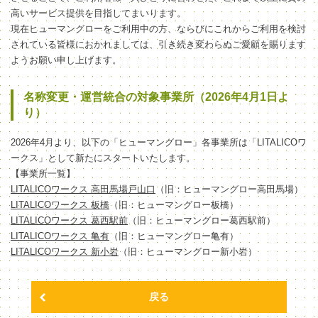
高いサービス提供を目指してまいります。
現在ヒューマングローをご利用中の方、ならびにこれからご利用を検討
されている皆様におかれましては、引き続き変わらぬご愛顧を賜ります
ようお願い申し上げます。
名称変更・運営統合の対象事業所（2026年4月1日よ
り）
2026年4月より、以下の「ヒューマングロー」各事業所は「LITALICOワ
ークス」として新たにスタートいたします。
【事業所一覧】
LITALICOワークス 高田馬場戸山口
（旧：ヒューマングロー高田馬場）
LITALICOワークス 板橋
（旧：ヒューマングロー板橋）
LITALICOワークス 葛西駅前
（旧：ヒューマングロー葛西駅前）
LITALICOワークス 亀有
（旧：ヒューマングロー亀有）
LITALICOワークス 新小岩
（旧：ヒューマングロー新小岩）
戻る