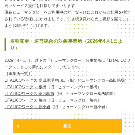
高いサービス提供を目指してまいります。
現在ヒューマングローをご利用中の方、ならびにこれからご利用を検討
されている皆様におかれましては、引き続き変わらぬご愛顧を賜ります
ようお願い申し上げます。
名称変更・運営統合の対象事業所（2026年4月1日よ
り）
2026年4月より、以下の「ヒューマングロー」各事業所は「LITALICOワ
ークス」として新たにスタートいたします。
【事業所一覧】
LITALICOワークス 高田馬場戸山口
（旧：ヒューマングロー高田馬場）
LITALICOワークス 板橋
（旧：ヒューマングロー板橋）
LITALICOワークス 葛西駅前
（旧：ヒューマングロー葛西駅前）
LITALICOワークス 亀有
（旧：ヒューマングロー亀有）
LITALICOワークス 新小岩
（旧：ヒューマングロー新小岩）
戻る