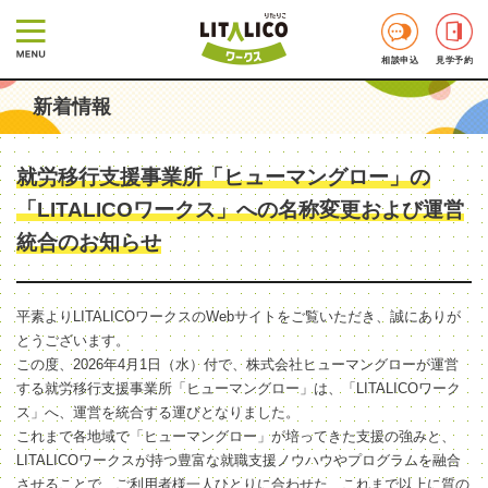
相談申込
見学予約
新着情報
就労移行支援事業所「ヒューマングロー」の
「LITALICOワークス」への名称変更および運営
統合のお知らせ
平素よりLITALICOワークスのWebサイトをご覧いただき、誠にありが
とうございます。
この度、2026年4月1日（水）付で、株式会社ヒューマングローが運営
する就労移行支援事業所「ヒューマングロー」は、「LITALICOワーク
ス」へ、運営を統合する運びとなりました。
これまで各地域で「ヒューマングロー」が培ってきた支援の強みと、
LITALICOワークスが持つ豊富な就職支援ノウハウやプログラムを融合
させることで、ご利用者様一人ひとりに合わせた、これまで以上に質の