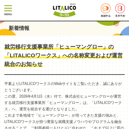
相談申込
見学予約
新着情報
就労移行支援事業所「ヒューマングロー」の
「LITALICOワークス」への名称変更および運営
統合のお知らせ
平素よりLITALICOワークスのWebサイトをご覧いただき、誠にありが
とうございます。
この度、2026年4月1日（水）付で、株式会社ヒューマングローが運営
する就労移行支援事業所「ヒューマングロー」は、「LITALICOワーク
ス」へ、運営を統合する運びとなりました。
これまで各地域で「ヒューマングロー」が培ってきた支援の強みと、
LITALICOワークスが持つ豊富な就職支援ノウハウやプログラムを融合
させることで、ご利用者様一人ひとりに合わせた、これまで以上に質の