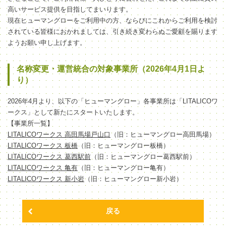
高いサービス提供を目指してまいります。
現在ヒューマングローをご利用中の方、ならびにこれからご利用を検討
されている皆様におかれましては、引き続き変わらぬご愛顧を賜ります
ようお願い申し上げます。
名称変更・運営統合の対象事業所（2026年4月1日よ
り）
2026年4月より、以下の「ヒューマングロー」各事業所は「LITALICOワ
ークス」として新たにスタートいたします。
【事業所一覧】
LITALICOワークス 高田馬場戸山口
（旧：ヒューマングロー高田馬場）
LITALICOワークス 板橋
（旧：ヒューマングロー板橋）
LITALICOワークス 葛西駅前
（旧：ヒューマングロー葛西駅前）
LITALICOワークス 亀有
（旧：ヒューマングロー亀有）
LITALICOワークス 新小岩
（旧：ヒューマングロー新小岩）
戻る