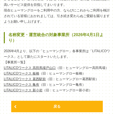
高いサービス提供を目指してまいります。
現在ヒューマングローをご利用中の方、ならびにこれからご利用を検討
されている皆様におかれましては、引き続き変わらぬご愛顧を賜ります
ようお願い申し上げます。
名称変更・運営統合の対象事業所（2026年4月1日よ
り）
2026年4月より、以下の「ヒューマングロー」各事業所は「LITALICOワ
ークス」として新たにスタートいたします。
【事業所一覧】
LITALICOワークス 高田馬場戸山口
（旧：ヒューマングロー高田馬場）
LITALICOワークス 板橋
（旧：ヒューマングロー板橋）
LITALICOワークス 葛西駅前
（旧：ヒューマングロー葛西駅前）
LITALICOワークス 亀有
（旧：ヒューマングロー亀有）
LITALICOワークス 新小岩
（旧：ヒューマングロー新小岩）
戻る