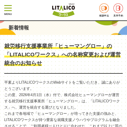
相談申込
見学予約
新着情報
就労移行支援事業所「ヒューマングロー」の
「LITALICOワークス」への名称変更および運営
統合のお知らせ
平素よりLITALICOワークスのWebサイトをご覧いただき、誠にありが
とうございます。
この度、2026年4月1日（水）付で、株式会社ヒューマングローが運営
する就労移行支援事業所「ヒューマングロー」は、「LITALICOワーク
ス」へ、運営を統合する運びとなりました。
これまで各地域で「ヒューマングロー」が培ってきた支援の強みと、
LITALICOワークスが持つ豊富な就職支援ノウハウやプログラムを融合
させることで、ご利用者様一人ひとりに合わせた、これまで以上に質の