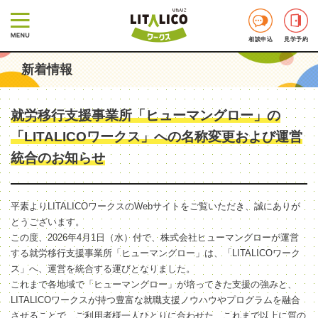
相談申込
見学予約
新着情報
就労移行支援事業所「ヒューマングロー」の
「LITALICOワークス」への名称変更および運営
統合のお知らせ
平素よりLITALICOワークスのWebサイトをご覧いただき、誠にありが
とうございます。
この度、2026年4月1日（水）付で、株式会社ヒューマングローが運営
する就労移行支援事業所「ヒューマングロー」は、「LITALICOワーク
ス」へ、運営を統合する運びとなりました。
これまで各地域で「ヒューマングロー」が培ってきた支援の強みと、
LITALICOワークスが持つ豊富な就職支援ノウハウやプログラムを融合
させることで、ご利用者様一人ひとりに合わせた、これまで以上に質の