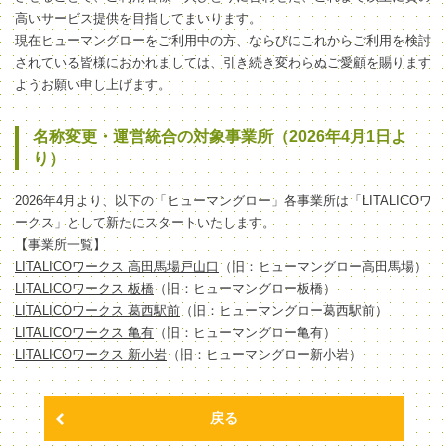
高いサービス提供を目指してまいります。
現在ヒューマングローをご利用中の方、ならびにこれからご利用を検討
されている皆様におかれましては、引き続き変わらぬご愛顧を賜ります
ようお願い申し上げます。
名称変更・運営統合の対象事業所（2026年4月1日よ
り）
2026年4月より、以下の「ヒューマングロー」各事業所は「LITALICOワ
ークス」として新たにスタートいたします。
【事業所一覧】
LITALICOワークス 高田馬場戸山口
（旧：ヒューマングロー高田馬場）
LITALICOワークス 板橋
（旧：ヒューマングロー板橋）
LITALICOワークス 葛西駅前
（旧：ヒューマングロー葛西駅前）
LITALICOワークス 亀有
（旧：ヒューマングロー亀有）
LITALICOワークス 新小岩
（旧：ヒューマングロー新小岩）
戻る