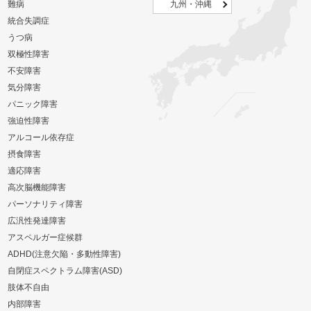
難病
九州・沖縄
統合失調症
うつ病
双極性障害
不安障害
気分障害
パニック障害
強迫性障害
アルコール依存症
摂食障害
適応障害
高次脳機能障害
パーソナリティ障害
広汎性発達障害
アスペルガー症候群
ADHD(注意欠陥・多動性障害)
自閉症スペクトラム障害(ASD)
肢体不自由
内部障害