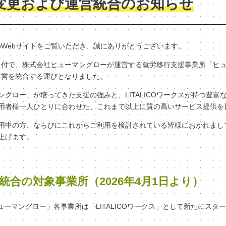
変更および運営統合のお知らせ
クスのWebサイトをご覧いただき、誠にありがとうございます。
（水）付で、株式会社ヒューマングローが運営する就労移行支援事業所「ヒ
へ、運営を統合する運びとなりました。
グロー」が培ってきた支援の強みと、LITALICOワークスが持つ豊富
用者様一人ひとりに合わせた、これまで以上に質の高いサービス提供を
用中の方、ならびにこれからご利用を検討されている皆様におかれまし
上げます。
統合の対象事業所（2026年4月1日より）
ヒューマングロー」各事業所は「LITALICOワークス」として新たにスタ