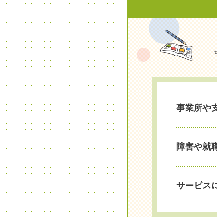
事業所や
障害や就
サービス