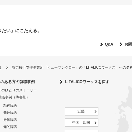
きたい」にこたえる。
Q&A
お問
報
就労移行支援事業所「ヒューマングロー」の「LITALICOワークス」への
害のある方の就職事例
LITALICOワークスを探す
そのひとりのストーリー
就職事例（障害別）
精神障害
近畿
発達障害
身体障害
中国・四国
知的障害