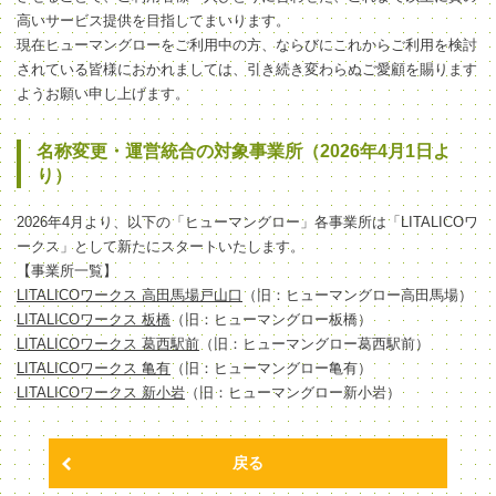
高いサービス提供を目指してまいります。
現在ヒューマングローをご利用中の方、ならびにこれからご利用を検討
されている皆様におかれましては、引き続き変わらぬご愛顧を賜ります
ようお願い申し上げます。
名称変更・運営統合の対象事業所（2026年4月1日よ
り）
2026年4月より、以下の「ヒューマングロー」各事業所は「LITALICOワ
ークス」として新たにスタートいたします。
【事業所一覧】
LITALICOワークス 高田馬場戸山口
（旧：ヒューマングロー高田馬場）
LITALICOワークス 板橋
（旧：ヒューマングロー板橋）
LITALICOワークス 葛西駅前
（旧：ヒューマングロー葛西駅前）
LITALICOワークス 亀有
（旧：ヒューマングロー亀有）
LITALICOワークス 新小岩
（旧：ヒューマングロー新小岩）
戻る