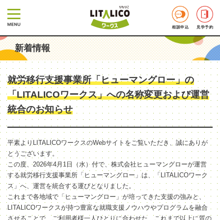
相談申込
見学予約
新着情報
就労移行支援事業所「ヒューマングロー」の
「LITALICOワークス」への名称変更および運営
統合のお知らせ
平素よりLITALICOワークスのWebサイトをご覧いただき、誠にありが
とうございます。
この度、2026年4月1日（水）付で、株式会社ヒューマングローが運営
する就労移行支援事業所「ヒューマングロー」は、「LITALICOワーク
ス」へ、運営を統合する運びとなりました。
これまで各地域で「ヒューマングロー」が培ってきた支援の強みと、
LITALICOワークスが持つ豊富な就職支援ノウハウやプログラムを融合
させることで、ご利用者様一人ひとりに合わせた、これまで以上に質の