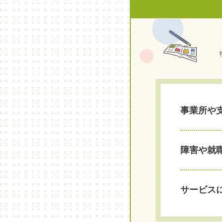
事業所や
障害や就
サービス