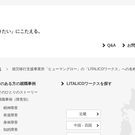
きたい」にこたえる。
Q&A
お問
報
就労移行支援事業所「ヒューマングロー」の「LITALICOワークス」への
害のある方の就職事例
LITALICOワークスを探す
そのひとりのストーリー
就職事例（障害別）
精神障害
近畿
発達障害
身体障害
中国・四国
知的障害