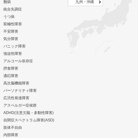
難病
九州・沖縄
統合失調症
うつ病
双極性障害
不安障害
気分障害
パニック障害
強迫性障害
アルコール依存症
摂食障害
適応障害
高次脳機能障害
パーソナリティ障害
広汎性発達障害
アスペルガー症候群
ADHD(注意欠陥・多動性障害)
自閉症スペクトラム障害(ASD)
肢体不自由
内部障害