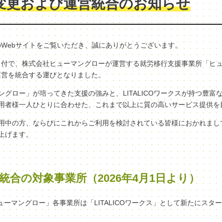
変更および運営統合のお知らせ
クスのWebサイトをご覧いただき、誠にありがとうございます。
（水）付で、株式会社ヒューマングローが運営する就労移行支援事業所「ヒ
へ、運営を統合する運びとなりました。
グロー」が培ってきた支援の強みと、LITALICOワークスが持つ豊富
用者様一人ひとりに合わせた、これまで以上に質の高いサービス提供を
用中の方、ならびにこれからご利用を検討されている皆様におかれまし
上げます。
統合の対象事業所（2026年4月1日より）
ヒューマングロー」各事業所は「LITALICOワークス」として新たにスタ