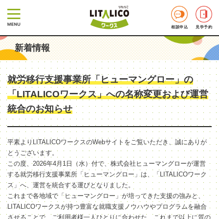
相談申込
見学予約
新着情報
就労移行支援事業所「ヒューマングロー」の
「LITALICOワークス」への名称変更および運営
統合のお知らせ
平素よりLITALICOワークスのWebサイトをご覧いただき、誠にありが
とうございます。
この度、2026年4月1日（水）付で、株式会社ヒューマングローが運営
する就労移行支援事業所「ヒューマングロー」は、「LITALICOワーク
ス」へ、運営を統合する運びとなりました。
これまで各地域で「ヒューマングロー」が培ってきた支援の強みと、
LITALICOワークスが持つ豊富な就職支援ノウハウやプログラムを融合
させることで、ご利用者様一人ひとりに合わせた、これまで以上に質の