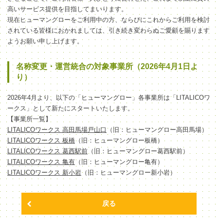
高いサービス提供を目指してまいります。
現在ヒューマングローをご利用中の方、ならびにこれからご利用を検討
されている皆様におかれましては、引き続き変わらぬご愛顧を賜ります
ようお願い申し上げます。
名称変更・運営統合の対象事業所（2026年4月1日よ
り）
2026年4月より、以下の「ヒューマングロー」各事業所は「LITALICOワ
ークス」として新たにスタートいたします。
【事業所一覧】
LITALICOワークス 高田馬場戸山口
（旧：ヒューマングロー高田馬場）
LITALICOワークス 板橋
（旧：ヒューマングロー板橋）
LITALICOワークス 葛西駅前
（旧：ヒューマングロー葛西駅前）
LITALICOワークス 亀有
（旧：ヒューマングロー亀有）
LITALICOワークス 新小岩
（旧：ヒューマングロー新小岩）
戻る