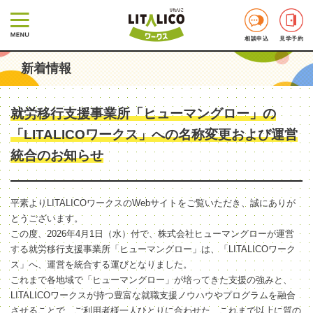
相談申込
見学予約
新着情報
就労移行支援事業所「ヒューマングロー」の
「LITALICOワークス」への名称変更および運営
統合のお知らせ
平素よりLITALICOワークスのWebサイトをご覧いただき、誠にありが
とうございます。
この度、2026年4月1日（水）付で、株式会社ヒューマングローが運営
する就労移行支援事業所「ヒューマングロー」は、「LITALICOワーク
ス」へ、運営を統合する運びとなりました。
これまで各地域で「ヒューマングロー」が培ってきた支援の強みと、
LITALICOワークスが持つ豊富な就職支援ノウハウやプログラムを融合
させることで、ご利用者様一人ひとりに合わせた、これまで以上に質の