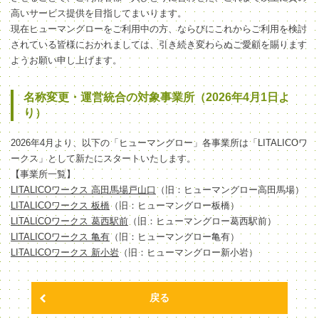
高いサービス提供を目指してまいります。
現在ヒューマングローをご利用中の方、ならびにこれからご利用を検討
されている皆様におかれましては、引き続き変わらぬご愛顧を賜ります
ようお願い申し上げます。
名称変更・運営統合の対象事業所（2026年4月1日よ
り）
2026年4月より、以下の「ヒューマングロー」各事業所は「LITALICOワ
ークス」として新たにスタートいたします。
【事業所一覧】
LITALICOワークス 高田馬場戸山口
（旧：ヒューマングロー高田馬場）
LITALICOワークス 板橋
（旧：ヒューマングロー板橋）
LITALICOワークス 葛西駅前
（旧：ヒューマングロー葛西駅前）
LITALICOワークス 亀有
（旧：ヒューマングロー亀有）
LITALICOワークス 新小岩
（旧：ヒューマングロー新小岩）
戻る