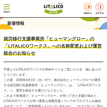
相談申込
見学予約
新着情報
就労移行支援事業所「ヒューマングロー」の
「LITALICOワークス」への名称変更および運営
統合のお知らせ
平素よりLITALICOワークスのWebサイトをご覧いただき、誠にありが
とうございます。
この度、2026年4月1日（水）付で、株式会社ヒューマングローが運営
する就労移行支援事業所「ヒューマングロー」は、「LITALICOワーク
ス」へ、運営を統合する運びとなりました。
これまで各地域で「ヒューマングロー」が培ってきた支援の強みと、
LITALICOワークスが持つ豊富な就職支援ノウハウやプログラムを融合
させることで、ご利用者様一人ひとりに合わせた、これまで以上に質の