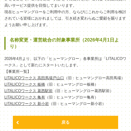
高いサービス提供を目指してまいります。
現在ヒューマングローをご利用中の方、ならびにこれからご利用を検討
されている皆様におかれましては、引き続き変わらぬご愛顧を賜ります
ようお願い申し上げます。
名称変更・運営統合の対象事業所（2026年4月1日よ
り）
2026年4月より、以下の「ヒューマングロー」各事業所は「LITALICOワ
ークス」として新たにスタートいたします。
【事業所一覧】
LITALICOワークス 高田馬場戸山口
（旧：ヒューマングロー高田馬場）
LITALICOワークス 板橋
（旧：ヒューマングロー板橋）
LITALICOワークス 葛西駅前
（旧：ヒューマングロー葛西駅前）
LITALICOワークス 亀有
（旧：ヒューマングロー亀有）
LITALICOワークス 新小岩
（旧：ヒューマングロー新小岩）
戻る